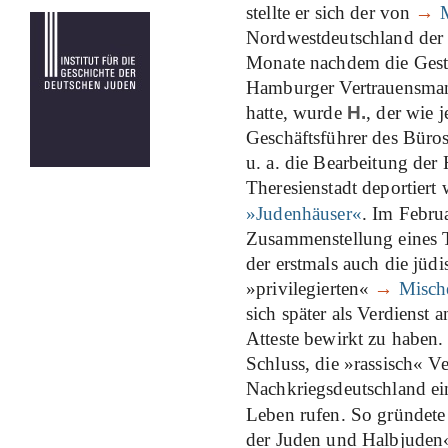
stellte er sich der von
→
Nordwestdeutschland der 
Monate nachdem die Ges
Hamburger Vertrauensmann
hatte, wurde
H.
, der wie 
Geschäftsführer des Büros
u. a. die Bearbeitung der
Theresienstadt deportier
»Judenhäuser«
. Im Febru
Zusammenstellung eines T
der erstmals auch die jüd
»privilegierten«
→
Misch
sich später als Verdienst 
Atteste bewirkt zu haben
Schluss, die »rassisch« V
Nachkriegsdeutschland ei
Leben rufen. So gründete
der Juden und Halbjuden«, 