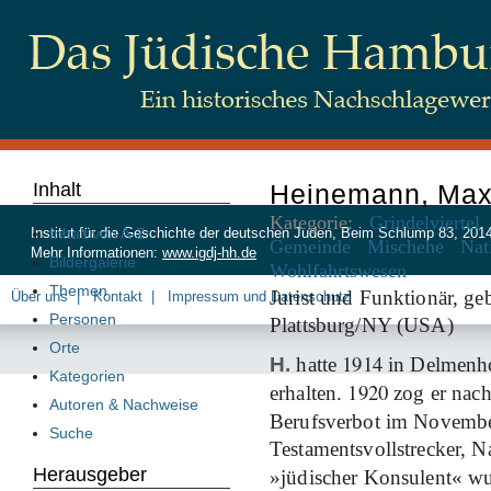
Inhalt
Heinemann, Ma
Kategorie:
Grindelviertel
Inhalt von A-Z
Institut für die Geschichte der deutschen Juden, Beim Schlump 83, 20
Gemeinde
Mischehe
Nat
Mehr Informationen:
www.igdj-hh.de
Bildergalerie
Wohlfahrtswesen
Themen
Jurist und Funktionär, ge
Über uns
Kontakt
Impressum und Datenschutz
Personen
Plattsburg/NY (USA)
Orte
1914
H.
hatte
in Delmenho
Kategorien
1920
erhalten.
zog er nach
Autoren & Nachweise
Berufsverbot im Novemb
Suche
Testamentsvollstrecker, N
Herausgeber
»jüdischer Konsulent« wu