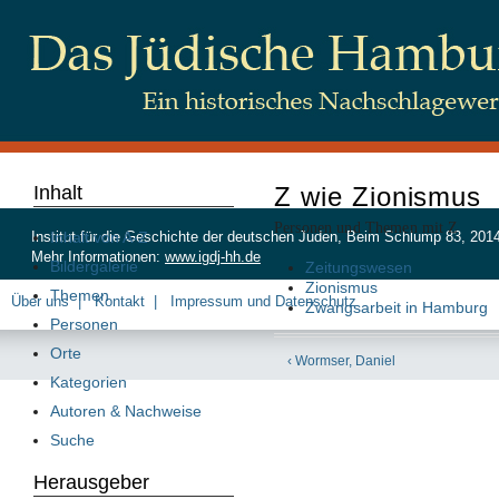
Inhalt
Z wie Zionismus
Personen und Themen mit Z
Inhalt von A-Z
Institut für die Geschichte der deutschen Juden, Beim Schlump 83, 20
Mehr Informationen:
www.igdj-hh.de
Bildergalerie
Zeitungswesen
Zionismus
Themen
Über uns
Kontakt
Impressum und Datenschutz
Zwangsarbeit in Hamburg
Personen
Orte
‹ Wormser, Daniel
Kategorien
Autoren & Nachweise
Suche
Herausgeber