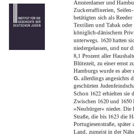
Amsterdamer und Hamburg
Zuckerraffinerien, Seifen
betätigten sich als Reede
Textilien und Tabak oder
königlich-dänischem Priv
1620
unterwegs.
hatten s
niedergelassen, und nur dr
8
1
,
Prozent aller Haushalt
Blütezeit, zu einer ernst
Hamburgs wurde es aber ni
G.
allerdings angesichts 
geschürten Judenfeindschaf
1622
Schon
erhielten sie 
1620
1650
Zwischen
und
»Neubürger« nieder. Die 
1623
Straße, die bis
die Ha
Portugiesenstraße, später
Land, zumeist in der Nähe