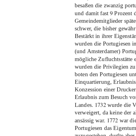
besaßen die zwanzig portu
9
und damit fast
Prozent d
Gemeindemitglieder späte
schwer, die bisher gewährt
Bestärkt in ihrer Eigenstä
wurden die Portugiesen i
(und Amsterdamer) Portug
mögliche Zufluchtsstätte 
wurden die Privilegien zun
boten den Portugiesen unt
Einquartierung, Erlaubni
Konzession einer Drucker
Erlaubnis zum Besuch von
1732
Landes.
wurde die Ve
verweigert, da keine der 
1772
ansässig war.
war di
Portugiesen das Eigentum
zuzugestehen, durfte aber 