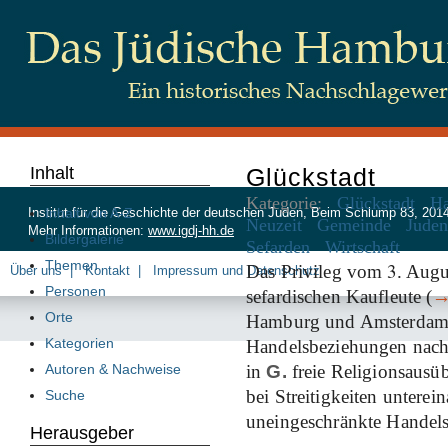
Inhalt
Glückstadt
Kategorie:
Glückstadt
H
Inhalt von A-Z
Institut für die Geschichte der deutschen Juden, Beim Schlump 83, 20
Neuzeit
Gemeinde
Juden
Mehr Informationen:
www.igdj-hh.de
Bildergalerie
Sefarden
Wirtschaft
Themen
3
Das Privileg vom
. Aug
Über uns
Kontakt
Impressum und Datenschutz
Personen
sefardischen Kaufleute (
Orte
Hamburg und Amsterdam m
Kategorien
Handelsbeziehungen nac
Autoren & Nachweise
in
G.
freie Religionsausü
bei Streitigkeiten untere
Suche
uneingeschränkte Handels
Herausgeber