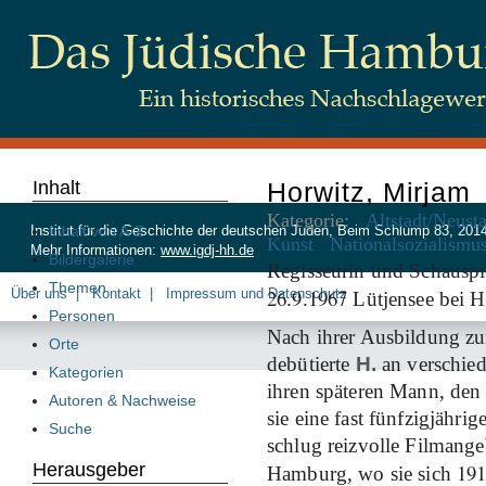
Inhalt
Horwitz, Mirjam
Kategorie:
Altstadt/Neust
Inhalt von A-Z
Institut für die Geschichte der deutschen Juden, Beim Schlump 83, 20
Kunst
Nationalsozialismu
Mehr Informationen:
www.igdj-hh.de
Bildergalerie
Regisseurin und Schauspi
Themen
26
9
1967
Über uns
Kontakt
Impressum und Datenschutz
.
.
Lütjensee bei 
Personen
Nach ihrer Ausbildung zu
Orte
debütierte
H.
an verschied
Kategorien
ihren späteren Mann, den
Autoren & Nachweise
sie eine fast fünfzigjährig
Suche
schlug reizvolle Filmang
Herausgeber
19
Hamburg, wo sie sich