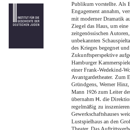
Publikum vorstellte. Als E
Engagement annahm, versu
mit moderner Dramatik a
Ziegel das Haus, um eine
zeitgenössischen Autoren,
unbekannten Schauspieltal
des Krieges begegnet und
Zukunftsperspektive aufge
Hamburger Kammerspiele 
einer Frank-Wedekind-Woc
Avantgardetheater. Zum 
Gründgens, Werner Hinz, 
1926
Mann
zum Leiter de
übernahm
H.
die Direkti
regelmäßig zu inszeniere
Gewerkschaftshauses weic
Lustspielhaus an den Gr
Theater. Das Auftrittsverb