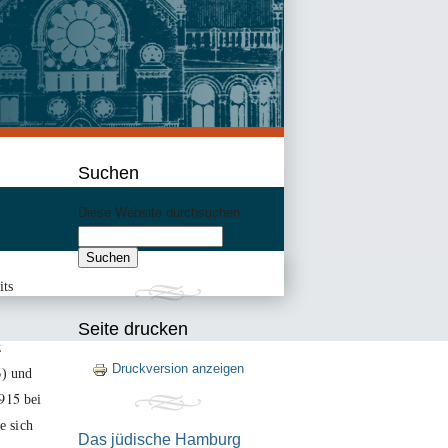
Suchen
Diese Website durchsuchen:
its
Seite drucken
z
Druckversion anzeigen
6
) und
915
bei
e sich
Das jüdische Hamburg