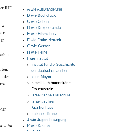
der IHF
A wie Auswanderung
B wie Buchdruck
C wie Cohen
n wie
D wie Dreigemeinde
kte
E wie Eibeschütz
ten
F wie Frühe Neuzeit
G wie Gerson
H wie Heine
arbeit
I wie Institut
Institut für die Geschichte
rten.
der deutschen Juden
in der
Isler, Meyer
Israelitisch-humanitärer
rte
Frauenverein
Israelitische Freischule
Israelitisches
Krankenhaus
onen
Italiener, Bruno
J wie Jugendbewegung
einsohn
K wie Kastan