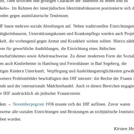
el, »den sittlichen und geistigen Charakter der Judenheit zu heben und zu
keln«. Im Rahmen der innerjüdischen Identitätsdiskussion positionierte sich 
ieden gegen assimilatorische Tendenzen.
F baute mehrere soziale Abteilungen auf. Neben traditionellen Einrichtunge
tigkeitsbasaren, Unterstützungskassen und Krankenpflege wurden auch Proje
kelt, die vorbeugend gegen Armut und Krankheit wirken sollten. Hierzu zähl
te für gewerbliche Ausbildungen, die Einrichtung eines Jüdischen
schaftsheimes sowie Arbeitsnachweise. Zu dieser modernen Form der Sozial
en auch Kinderheime in Hamburg und Ferienhäuser in Bad Segeberg, die
tigen Kindern Unterkunft, Verpflegung und Ausbildungsmöglichkeiten gewäh
eitere Problemfelder beschäftigten den IHF intensiv: die Rechte der Frauen 
de und der internationale Mädchenhandel. Auch in diesen Bereichen engagie
er IHF ausdrücklich als jüdischer Frauenverein.
1938
 dem
→
Novemberpogrom
musste sich der IHF auflösen. Zuvor waren
weise alle sozialen Einrichtungen und Besitzungen an nichtjüdische Instituti
eben worden.
Kirsten H