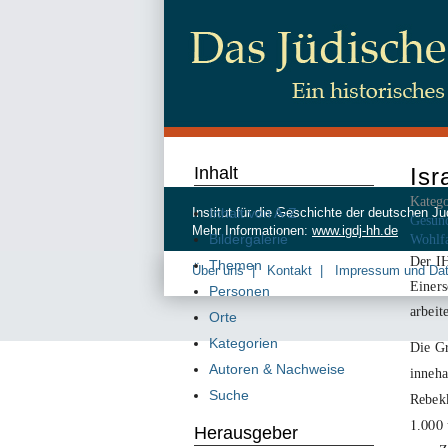
Inhalt
Isr
Katego
Inhalt von A-Z
Institut für die Geschichte der deutschen
Gesun
Mehr Informationen:
www.igdj-hh.de
Bildergalerie
Wohlf
Der IH
Themen
Über uns
Kontakt
Impressum und Da
Einers
Personen
arbeit
Orte
Kategorien
Die G
Autoren & Nachweise
inneha
Suche
Rebek
1
000
.
Herausgeber