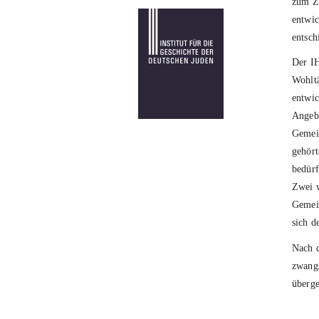
zum Zi
entwic
entsch
Der IH
Wohltä
entwic
Angebo
Gemein
gehört
bedürf
Zwei w
Gemein
sich d
Nach
zwangs
überg