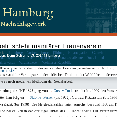
aelitisch-humanitärer Frauenverein
rie:
Hamburg
Antisemitismus
Bildung
Emanzipation
Gemeinde
 Juden, Beim Schlump 83, 20144 Hamburg
dheitswesen
Kaiserreich
Kultur
Nationalsozialismus
Sozial- und
ahrtswesen
Vereinswesen
Weimarer Republik
F war eine der ersten modernen sozialen Frauenorganisationen in Hamburg.
tenschutz
eits stand der Verein ganz in der jüdischen Tradition der Wohlfahrt, andererse
ete er nach modernen Methoden der Sozialarbeit.
1893
1909
ründung des IHF
ging von
→
Gustav Tuch
aus, der bis
den Vorsit
1932
193
tte. Ihm folgten
→
Sidonie Werner
(bis
), Gertrud Katzenstein (bis
1938
180
1
ka Zadik (bis
). Die Mitgliederzahlen lagen zunächst bei rund
, um
750
20
und bei ca.
in den dreißiger Jahren des
. Jahrhunderts. Der Verein setzt