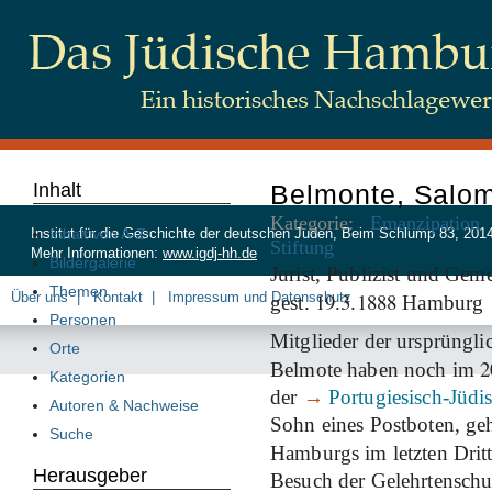
Inhalt
Belmonte, Salo
Kategorie:
Emanzipation
Inhalt von A-Z
Institut für die Geschichte der deutschen Juden, Beim Schlump 83, 20
Stiftung
Mehr Informationen:
www.igdj-hh.de
Bildergalerie
Jurist, Publizist und Gem
Themen
19
3
1888
Über uns
Kontakt
Impressum und Datenschutz
gest.
.
.
Hamburg
Personen
Mitglieder der ursprüngl
Orte
2
Belmote haben noch im
Kategorien
der
→
Portugiesisch-Jüd
Autoren & Nachweise
Sohn eines Postboten, geh
Suche
Hamburgs im letzten Drit
Herausgeber
Besuch der Gelehrtensch