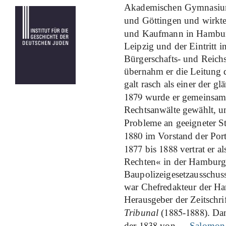
Akademischen Gymnasium
und Göttingen und wirkte
und Kaufmann in Hambu
Leipzig und der Eintritt 
Bürgerschafts- und Reich
übernahm er die Leitung d
galt rasch als einer der g
1879
wurde er gemeinsam 
Rechtsanwälte gewählt, u
Probleme an geeigneter S
1880
im Vorstand der Port
1877
1888
bis
vertrat er a
Rechten« in der Hamburge
Baupolizeigesetzausschus
war Chefredakteur der Ha
Herausgeber der Zeitschrif
1885
1888
Tribunal
(
-
). Da
1838
der
von
→
Salomon