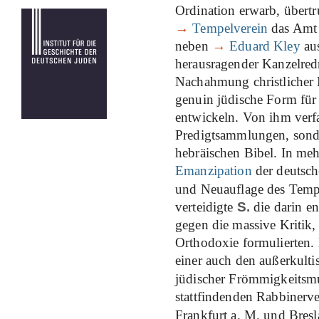
Ordination erwarb, übert
→
Tempelverein
das Amt d
neben
→
Eduard Kley
aus
herausragender Kanzelredne
Nachahmung christlicher 
genuin jüdische Form für 
entwickeln. Von ihm verfa
Predigtsammlungen, sonde
hebräischen Bibel. In mehr
Emanzipation
der deutsch
und Neuauflage des Tem
verteidigte
S.
die darin en
gegen die massive Kritik,
Orthodoxie formulierten. E
einer auch den außerkult
jüdischer Frömmigkeitsmus
stattfindenden Rabbiner
Frankfurt a. M. und Bresl