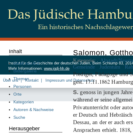
Inhalt
Salomon, Gottho
Kategorie:
Altstadt/Neust
Inhalt von A-Z
Institut für die Geschichte der deutschen Juden, Beim Schlump 83, 20
Gemeinde
Judentum
Rab
Mehr Informationen:
www.igdj-hh.de
Bildergalerie
Prediger, Pädagoge und Sc
Themen
17
11
1862
Über uns
Kontakt
Impressum und Datenschutz
gest.
.
.
Hambur
Personen
S.
genoss in jungen Jahren
Orte
während er seine allgeme
Kategorien
Privatunterricht oder aut
Autoren & Nachweise
er Deutsch und Hebräisch
Suche
Dessau, an der er auch ers
Herausgeber
1818
Ansprachen erhielt.
,