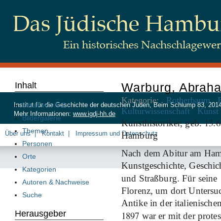
Inhalt
Warburg, Abraha
Kategorie:
Rotherbaum
Inhalt von A-Z
Institut für die Geschichte der deutschen Juden, Beim Schlump 83, 20
Kulturwissenschaft
Kunst
Mehr Informationen:
www.igdj-hh.de
Bildergalerie
13
6
Kunsthistoriker, geb.
.
Themen
Über uns
Kontakt
Impressum und Datenschutz
Hamburg
Personen
Nach dem Abitur am Ham
Orte
Kunstgeschichte, Geschi
Kategorien
und Straßburg. Für seine
Autoren & Nachweise
Florenz, um dort Untersu
Suche
Antike in der italienisch
Herausgeber
1897
war er mit der prote