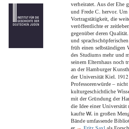
verheiratet. Aus der Ehe
und Frede C. hervor. U
Vortragstätigkeit, die we
veröffentlichte er zeitlebe
gegenüber deren Qualität.
und sprachschöpferischen
früh einen selbständigen
des Studiums mehr und me
seinem Elternhaus noch tr
an der Hamburger Kunstha
1912
der Universität Kiel.
Professorenwürde – nicht
kulturgeschichtliche Wiss
mit der Gründung der Ham
die Idee einer Universität
kaufte
W.
in großen Meng
Bände umfassende Biblioth
er
→
Fritz Saxl
als Forsch