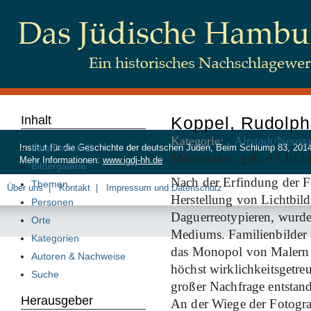
Inhalt
Koppel, Rudolph
Kategorie:
Altstadt/Neust
Inhalt von A-Z
Institut für die Geschichte der deutschen Juden, Beim Schlump 83, 20
13
10
1
Mechaniker, geb.
.
.
Mehr Informationen:
www.igdj-hh.de
Bildergalerie
Nach der Erfindung der Fo
Themen
Über uns
Kontakt
Impressum und Datenschutz
Herstellung von Lichtbild
Personen
Daguerreotypieren, wurd
Orte
Mediums. Familienbilder u
Kategorien
das Monopol von Malern 
Autoren & Nachweise
höchst wirklichkeitsgetre
Suche
großer Nachfrage entstand
Herausgeber
An der Wiege der Fotogr