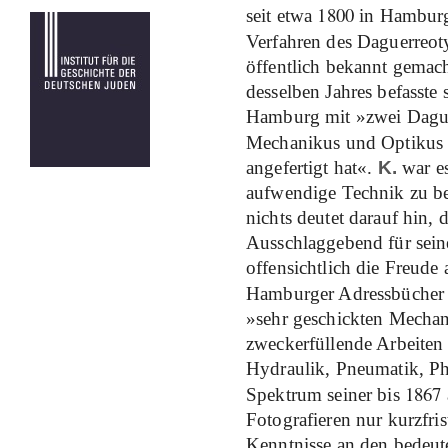
1800
seit etwa
in Hamburg 
Verfahren des Daguerreo
öffentlich bekannt gemac
desselben Jahres befasste 
Hamburg mit »zwei Daguer
Mechanikus und Optikus 
angefertigt hat«.
K.
war es
aufwendige Technik zu be
nichts deutet darauf hin, 
Ausschlaggebend für sein
offensichtlich die Freude
Hamburger Adressbüche
»sehr geschickten Mechani
zweckerfüllende Arbeiten
Hydraulik, Pneumatik, Phys
1867
Spektrum seiner bis
Fotografieren nur kurzfri
Kenntnisse an den bedeu