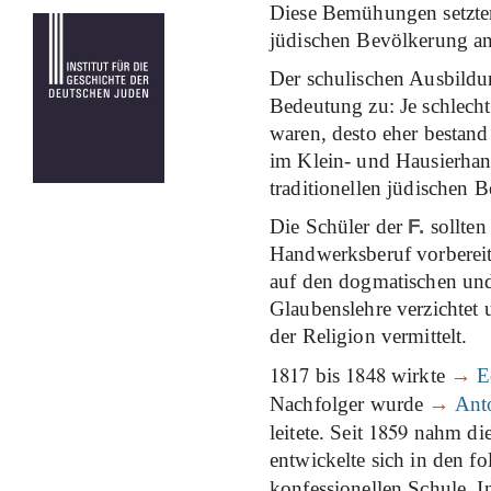
Diese Bemühungen setzten 
jüdischen Bevölkerung an
Der schulischen Ausbildu
Bedeutung zu: Je schlecht
waren, desto eher bestand
im Klein- und Hausierhan
traditionellen jüdischen
Die Schüler der
F.
sollten
Handwerksberuf vorbereit
auf den dogmatischen und
Glaubenslehre verzichtet 
der Religion vermittelt.
1817
1848
bis
wirkte
→
E
Nachfolger wurde
→
Ant
1859
leitete. Seit
nahm die 
entwickelte sich in den f
konfessionellen Schule. I