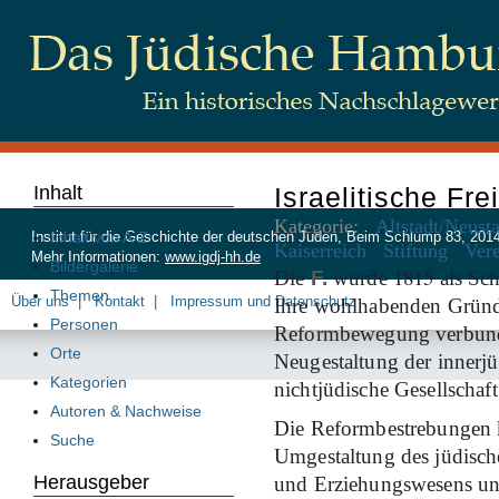
Inhalt
Israelitische Fre
Kategorie:
Altstadt/Neust
Inhalt von A-Z
Institut für die Geschichte der deutschen Juden, Beim Schlump 83, 20
Kaiserreich
Stiftung
Ver
Mehr Informationen:
www.igdj-hh.de
Bildergalerie
1815
Die
F.
wurde
als Sch
Themen
Über uns
Kontakt
Impressum und Datenschutz
Ihre wohlhabenden Gründe
Personen
Reformbewegung verbunde
Orte
Neugestaltung der innerj
Kategorien
nichtjüdische Gesellschaft
Autoren & Nachweise
Die Reformbestrebungen ko
Suche
Umgestaltung des jüdisch
Herausgeber
und Erziehungswesens u