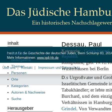
Inhalt
Dessau, Paul
Kategorie:
Grindelviertel
Inhalt von A-Z
Institut für die Geschichte der deutschen Juden, Beim Schlump 83, 20
Republik
Mehr Informationen:
www.igdj-hh.de
Bildergalerie
19
12
18
Komponist, geb.
.
.
Themen
Über uns
Kontakt
Impressum und Datenschutz
Wusterhausen bei Berlin
Personen
D
.s Urgroßvater und Gro
Orte
Israelitischen Gemeinde 
Kategorien
Tabakhändler; er lebte mi
Autoren & Nachweise
Burchard, und dem einzig
Suche
Verhältnissen in Hamburg,
Herausgeber
Grindel
. Von Verwandten u