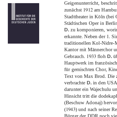
Geigenunterricht, beschri
1912
zunächst
am Hamburge
Stadttheater in Köln (bei
Städtischen Oper in Berli
D.
zu komponieren, worin 
1
erkannte. Neben der
. Si
traditionellen Kol-Nidre
Kantor mit Männerchor un
1933
Gebrauch.
floh
D.
üb
Hauptwerk im französisch
für gemischten Chor, Kind
Text von Max Brod. Die z
verbrachte
D.
in den USA.
darunter ein Wajechulu u
Hinsicht tritt die dodek
(Beschuw
Adonaj) hervor.
1943
(
) und nach seiner Re
Bürger der DDR noch viel