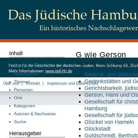
Inhalt
G wie Gerson
Personen und Themen mi
Inhalt von A-Z
Institut für die Geschichte der deutschen Juden, Beim Schlump 83, 20
Mehr Informationen:
www.igdj-hh.de
Bildergalerie
Gedenk- und Bildungss
Gedenkstätten und G
Themen
Über uns
Kontakt
Impressum und Datenschutz
Gerichtsbarkeit, jüdis
Personen
Gerson, Hans und Os
Orte
Gesellschaft für chri
Kategorien
Hamburg
Autoren & Nachweise
Gesellschaft für jüdi
Glückel von Hameln
Suche
Glückstadt
Herausgeber
Goldschmidt, Berthol