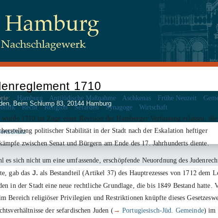
denreglement 1710
rie:
Hamburg
Antijüdische Maßnahme
Aschkenas
Frühe Neuzeit
Geme
 Juden, Beim Schlump 83, 20144 Hamburg
olitik
Recht
Religion
Sefarden
Synagoge
Wirtschaft
1710
wurde
im Zuge einer Revision der Hamburger Verfassung erlassen, die
herstellung politischer Stabilität in der Stadt nach der Eskalation heftiger
tenschutz
17
kämpfe zwischen Senat und Bürgern am Ende des
. Jahrhunderts diente.
 es sich nicht um eine umfassende, erschöpfende Neuordnung des Judenrech
37
1712
te, gab das
J.
als Bestandteil (Artikel
) des Hauptrezesses von
dem L
1849
den in der Stadt eine neue rechtliche Grundlage, die bis
Bestand hatte. 
im Bereich religiöser Privilegien und Restriktionen knüpfte dieses Gesetzesw
chtsverhältnisse der sefardischen Juden (
→
Portugiesisch-Jüd. Gemeinde
) im