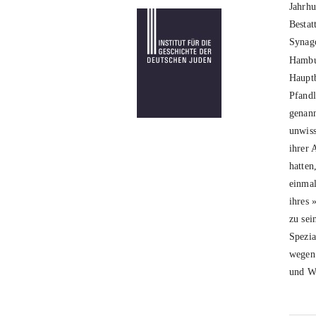
Jahrhu
Bestat
Synago
Hambu
Hauptb
Pfandl
genann
unwiss
ihrer 
hatte
einmal
ihres 
zu sei
Spezia
wegen 
und Wi