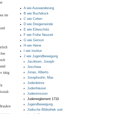
er
A wie Auswanderung
B wie Buchdruck
Neu im
C wie Cohen
D wie Dreigemeinde
 und
E wie Eibeschütz
F wie Frühe Neuzeit
G wie Gerson
H wie Heine
tlich
I wie Institut
ufen
J wie Jugendbewegung
noch
Jacobsen, Joseph
 und
Jeschiwa
Jonas, Alberto
r tätig
Josephsohn, Max
Judenbörse
ch
Judenhäuser
Sozial-
Judenmission
Judenreglement 1710
Jugendbewegung
 Braden
Jüdische Bibliothek und