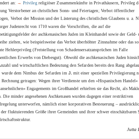
ndert an:
→
Privileg
religiöser Zusammenkünfte in Privathäusern, Privileg d
tung Verstorbener an christlichen Sonn- und Feiertagen; Verbot öffentlicher
gen, Verbot der Mission und der Lästerung des christlichen Glaubens u. a. 
1710
rger Judenrecht von
waren die Vorschriften, die auf die
etätigungsfelder der aschkenasischen Juden im Kleinhandel sowie der Geld-
eihe zielten, wie beispielsweise das Verbot überhöhter Zinsnahme oder das so
te Hehlerprivileg (Freistellung von Schadensersatzansprüchen im Falle
entlichen Erwerbs von Diebesgut). Obwohl die aschkenasischen Juden hinsich
Anzahl und wirtschaftlichen Bedeutung den Sefarden bereits den Rang abgela
n, wurde dem Nimbus der Sefarden im
J.
mit einer speziellen Privilegierung 
 Rechnung getragen: Wegen ihrer Verdienste um den »Hispanischen Handel«
»ansehnlichen« Engagements im Großhandel erhielten sie das Recht, als Makle
n. Die minder angesehenen Aschkenasen wurden dagegen einer restriktiven
lregelung unterworfen, nämlich einer korporativen Besteuerung – ausdrückli
der fluktuierenden Größe ihrer Gemeinden und ihrer schwer einschätzbaren 
rtschaftsstruktur.
Jutta