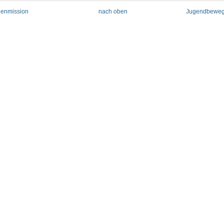
denmission
nach oben
Jugendbeweg