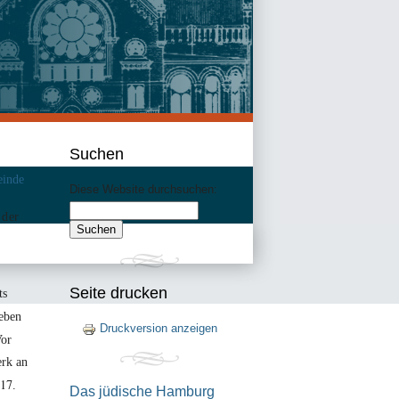
Suchen
inde
Diese Website durchsuchen:
 der
Seite drucken
ts
eben
Druckversion anzeigen
Vor
erk an
17
.
Das jüdische Hamburg