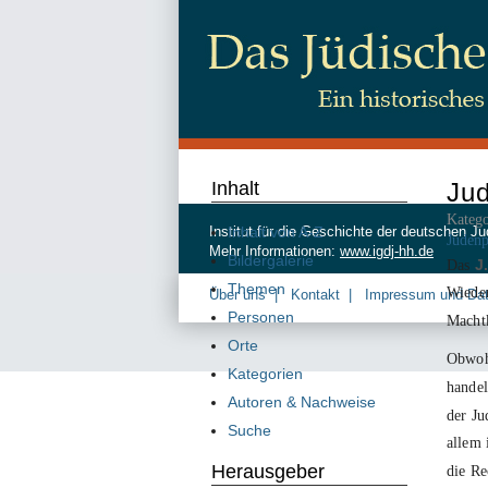
Inhalt
Ju
Katego
Inhalt von A-Z
Institut für die Geschichte der deutschen
Judenp
Mehr Informationen:
www.igdj-hh.de
Bildergalerie
Das
J.
Themen
Wieder
Über uns
Kontakt
Impressum und Da
Personen
Macht
Orte
Obwohl
Kategorien
handel
Autoren & Nachweise
der Ju
Suche
allem 
Herausgeber
die Re