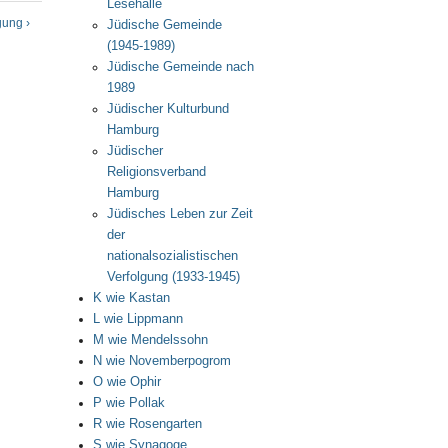
Lesehalle
ung ›
Jüdische Gemeinde
(1945-1989)
Jüdische Gemeinde nach
1989
Jüdischer Kulturbund
Hamburg
Jüdischer
Religionsverband
Hamburg
Jüdisches Leben zur Zeit
der
nationalsozialistischen
Verfolgung (1933-1945)
K wie Kastan
L wie Lippmann
M wie Mendelssohn
N wie Novemberpogrom
O wie Ophir
P wie Pollak
R wie Rosengarten
S wie Synagoge