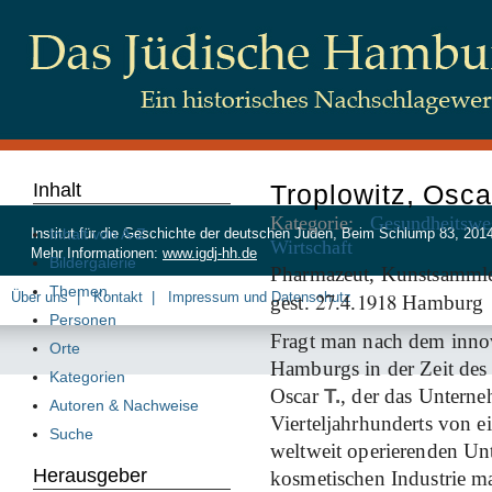
Inhalt
Troplowitz, Osca
Kategorie:
Gesundheitswe
Inhalt von A-Z
Institut für die Geschichte der deutschen Juden, Beim Schlump 83, 20
Wirtschaft
Mehr Informationen:
www.igdj-hh.de
Bildergalerie
Pharmazeut, Kunstsamml
Themen
27
4
1918
Über uns
Kontakt
Impressum und Datenschutz
gest.
.
.
Hamburg
Personen
Fragt man nach dem inno
Orte
Hamburgs in der Zeit des 
Kategorien
Oscar
T.
, der das Unter
Autoren & Nachweise
Vierteljahrhunderts von 
Suche
weltweit operierenden Un
Herausgeber
kosmetischen Industrie ma