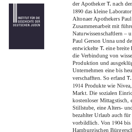
der Apotheker
T.
nach dem
1890
das kleine Laborator
Altonaer Apothekers Pau
Zusammenarbeit mit führ
Naturwissenschaftlern – 
Paul Gerson Unna und der
entwickelte
T.
eine breite
die Verbindung von wissen
Produktion und ausgeklü
Unternehmen eine bis heu
verschafften. So erfand
T.
1914
Produkte wie Nivea, 
Markt. Die sozialen Einri
kostenloser Mittagstisch,
Stillstube, eine Alters- u
bezahlter Urlaub auch für 
1904
vorbildlich. Von
bi
Hamburgischen Bürgersch