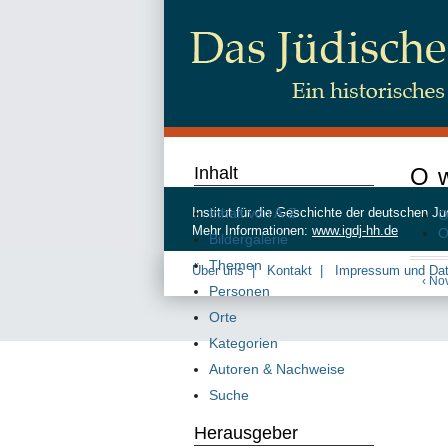
Inhalt
O w
Inhalt von A-Z
Institut für die Geschichte der deutschen
O
Mehr Informationen:
www.igdj-hh.de
O
Bildergalerie
Themen
Über uns
Kontakt
Impressum und Da
‹ N
Personen
Orte
Kategorien
Autoren & Nachweise
Suche
Herausgeber