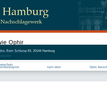
ie Ophir
 Juden, Beim Schlump 83, 20144 Hamburg
phir, Baruch Zwi
stjuden
tenschutz
ovemberpogrom
nach oben
Ophir, Baruch