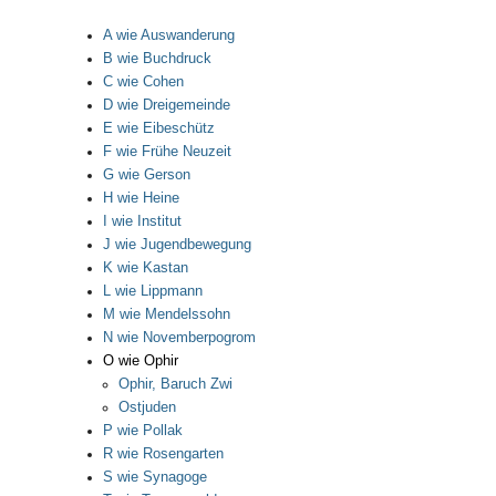
A wie Auswanderung
B wie Buchdruck
C wie Cohen
D wie Dreigemeinde
E wie Eibeschütz
F wie Frühe Neuzeit
G wie Gerson
H wie Heine
I wie Institut
J wie Jugendbewegung
K wie Kastan
L wie Lippmann
M wie Mendelssohn
N wie Novemberpogrom
O wie Ophir
Ophir, Baruch Zwi
Ostjuden
P wie Pollak
R wie Rosengarten
S wie Synagoge