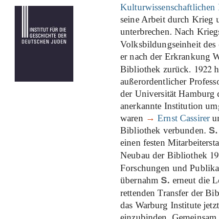
Kulturwissenschaftlichen
seine Arbeit durch Krieg u
unterbrechen. Nach Krieg
Volksbildungseinheit des ö
er nach der Erkrankung Wa
1922
Bibliothek zurück.
h
außerordentlicher Professo
der Universität Hamburg di
anerkannte Institution u
waren
→
Ernst Cassirer
u
Bibliothek verbunden.
S.
einen festen Mitarbeiter
19
Neubau der Bibliothek
Forschungen und Publika
übernahm
S.
erneut die L
rettenden Transfer der Bi
das Warburg Institute jet
einzubinden. Gemeinsam