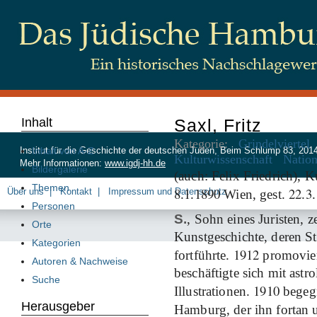
Inhalt
Saxl, Fritz
Kategorie:
Grindelviertel
Inhalt von A-Z
Institut für die Geschichte der deutschen Juden, Beim Schlump 83, 20
Kulturwissenschaft
Nation
Mehr Informationen:
www.igdj-hh.de
Bildergalerie
(auch: Felix Friedrich), Ku
Themen
8
1
1890
22
3
Über uns
Kontakt
Impressum und Datenschutz
.
.
Wien, gest.
.
.
Personen
S.
, Sohn eines Juristen, z
Orte
Kunstgeschichte, deren S
Kategorien
1912
fortführte.
promovie
Autoren & Nachweise
beschäftigte sich mit ast
Suche
1910
Illustrationen.
begegn
Herausgeber
Hamburg, der ihn fortan u