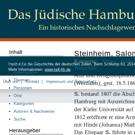
Inhalt
Steinheim, Sal
Kategorie:
Altona
Bildu
Inhalt von A-Z
Institut für die Geschichte der deutschen Juden, Beim Schlump 83, 20
Wirtschaft
Mehr Informationen:
www.igdj-hh.de
Bildergalerie
Arzt und Religionsphilos
Themen
18
5
18
Über uns
Kontakt
Impressum und Datenschutz
(Westfalen), gest.
.
.
Personen
1807
S.
bestand
die Absch
Orte
Hamburg mit Auszeichnu
Kategorien
der Kieler Universität au
Autoren & Nachweise
1812
eröffnete er eine Ar
Suche
mit Hinde (Johanna) Math
Herausgeber
Das Ehepaar
S.
führte in 