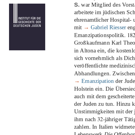
S.
war Mitglied des Vorst
arbeitete im jüdischen S
ehrenamtlicher Hospital
mit
→
Gabriel Riesser
eng
18
Emanzipationspolitik.
Großkaufmann Karl Theod
in Altona ein, die kosten
sich vornehmlich als Dic
veröffentlichte medizinis
Abhandlungen. Zwische
→
Emanzipation
der Jude
Holstein ein. Die Übersi
auch mit dem gescheitert
der Juden zu tun. Hinzu 
Unstimmigkeiten mit der j
32
ihm nach
-jähriger Tät
zahlen. In Italien widmet
Lebenswerk
Die Offenbar