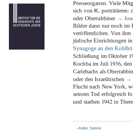
Presseorganen. Viele Mitg
sich von
K.
porträtieren: 
oder Oberrabbiner
→
Jos
Bilder dann nur noch im 
veröffentlichen. Von ihm
jüdische Einrichtungen i
Synagoge an den Kohlhö
1
Schließung im Oktober
1936
Kochba im Juli
, den
Carlebachs als Oberrabbin
oder den Israelitischen
→
Flucht nach New York, wo 
seinem Tod erfolgreich for
1942
und starben
in There
‹ Kalter, Sabine