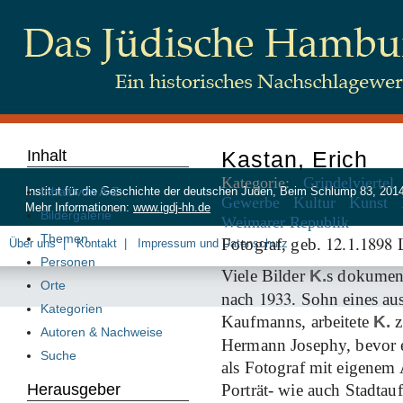
Inhalt
Kastan, Erich
Kategorie:
Grindelviertel
Inhalt von A-Z
Institut für die Geschichte der deutschen Juden, Beim Schlump 83, 20
Gewerbe
Kultur
Kunst
Mehr Informationen:
www.igdj-hh.de
Bildergalerie
Weimarer Republik
Themen
12
1
1898
Fotograf, geb.
.
.
L
Über uns
Kontakt
Impressum und Datenschutz
Personen
Viele Bilder
K.
s dokumen
Orte
1933
nach
. Sohn eines a
Kategorien
Kaufmanns, arbeitete
K.
z
Autoren & Nachweise
Hermann Josephy, bevor 
Suche
als Fotograf mit eigenem 
Herausgeber
Porträt- wie auch Stadta