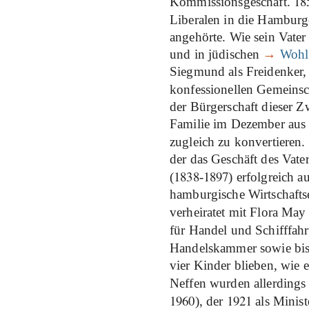
18
Kommissionsgeschäft.
Liberalen in die Hamburge
angehörte. Wie sein Vater
und in jüdischen
→
Wohlf
Siegmund als Freidenker,
konfessionellen Gemeins
der Bürgerschaft dieser Z
Familie im Dezember aus
zugleich zu konvertieren
der das Geschäft des Vat
1838
1897
(
-
) erfolgreich 
hamburgische Wirtschaftse
verheiratet mit Flora May 
für Handel und Schifffah
Handelskammer sowie bi
vier Kinder blieben, wie e
Neffen wurden allerdings 
1960
1921
), der
als Minist