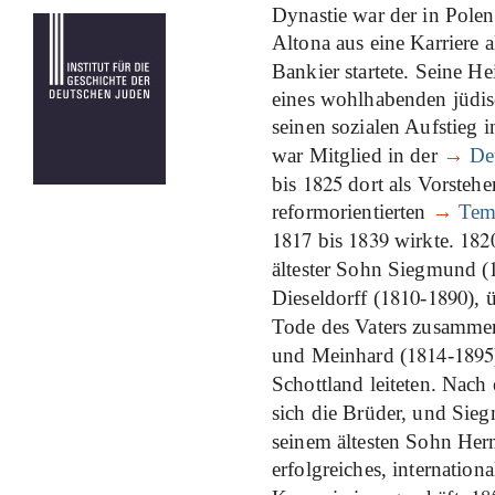
Dynastie war der in Pole
Altona aus eine Karriere 
Bankier startete. Seine H
eines wohlhabenden jüdisc
seinen sozialen Aufstieg
war Mitglied in der
→
De
1825
bis
dort als Vorstehe
reformorientierten
→
Tem
1817
1839
182
bis
wirkte.
ältester Sohn Siegmund (
1810
1890
Dieseldorff (
-
),
Tode des Vaters zusamme
1814
1895
und Meinhard (
-
Schottland leiteten. Nac
sich die Brüder, und Si
seinem ältesten Sohn Her
erfolgreiches, internation