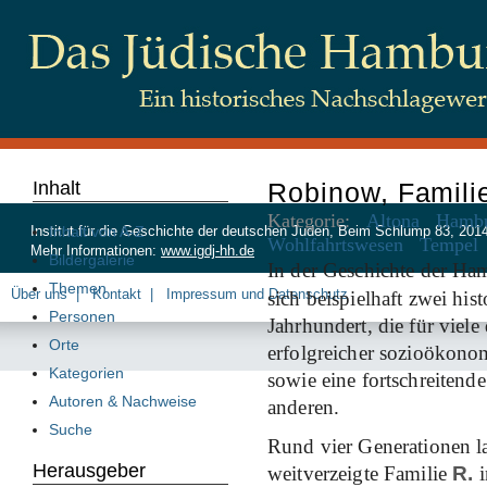
Inhalt
Robinow, Famili
Kategorie:
Altona
Hamb
Inhalt von A-Z
Institut für die Geschichte der deutschen Juden, Beim Schlump 83, 20
Wohlfahrtswesen
Tempel
Mehr Informationen:
www.igdj-hh.de
Bildergalerie
In der Geschichte der H
Themen
Über uns
Kontakt
Impressum und Datenschutz
sich beispielhaft zwei hi
Personen
Jahrhundert, die für viel
Orte
erfolgreicher sozioökono
Kategorien
sowie eine fortschreitend
Autoren & Nachweise
anderen.
Suche
Rund vier Generationen 
Herausgeber
weitverzeigte Familie
R.
i