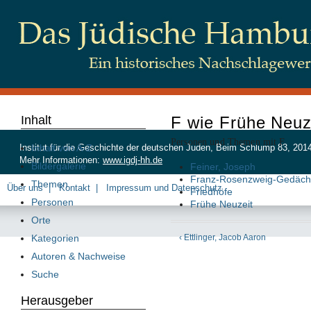
Inhalt
F wie Frühe Neuz
Personen und Themen mit F
Inhalt von A-Z
Institut für die Geschichte der deutschen Juden, Beim Schlump 83, 20
Mehr Informationen:
www.igdj-hh.de
Bildergalerie
Feiner, Joseph
Franz-Rosenzweig-Gedächtn
Themen
Über uns
Kontakt
Impressum und Datenschutz
Friedhöfe
Personen
Frühe Neuzeit
Orte
‹ Ettlinger, Jacob Aaron
Kategorien
Autoren & Nachweise
Suche
Herausgeber