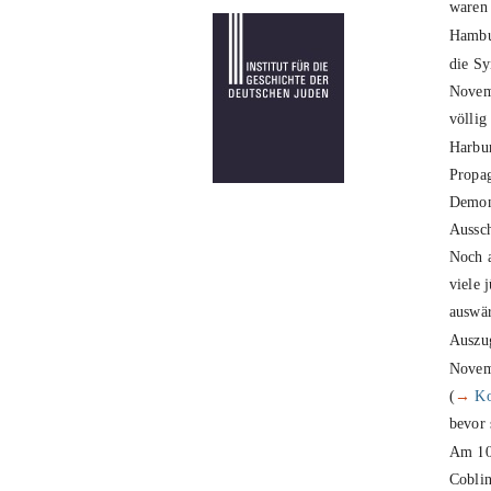
waren 
Hambu
die Sy
Novem
völlig
Harbu
Propag
Demons
Aussch
Noch a
viele 
auswär
Auszug
Novem
(
→
Ko
bevor 
1
Am
Coblin