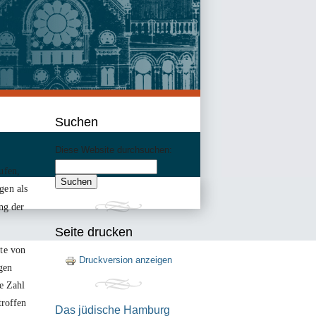
Suchen
Diese Website durchsuchen:
ufen,
gen als
ing der
Seite drucken
te von
Druckversion anzeigen
gen
e Zahl
troffen
Das jüdische Hamburg