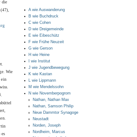
 die
47
(
),
A wie Auswanderung
B wie Buchdruck
C wie Cohen
urg
D wie Dreigemeinde
E wie Eibeschütz
F wie Frühe Neuzeit
G wie Gerson
H wie Heine
I wie Institut
t.
J wie Jugendbewegung
ge. Wie
K wie Kastan
 ein
L wie Lippmann
wiss.
M wie Mendelssohn
N wie Novemberpogrom
5
.
Nathan, Nathan Max
sbüttel
Nathan, Samson Philip
ert,
Neue Dammtor Synagoge
ten.
Neustadt
Norden, Joseph
tin
Nordheim, Marcus
 es