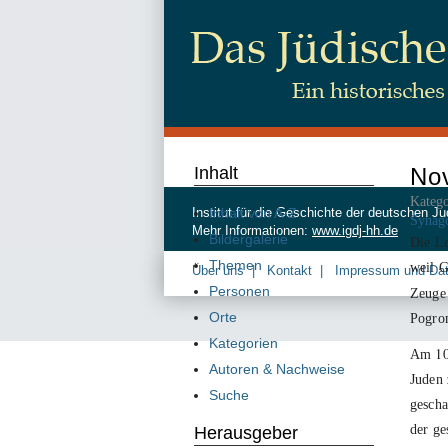
Inhalt
No
Katego
Inhalt von A-Z
Institut für die Geschichte der deutschen
Synag
Mehr Informationen:
www.igdj-hh.de
Bildergalerie
Die Le
Themen
weil G
Über uns
Kontakt
Impressum und Da
Personen
Zeuge 
Orte
Pogrom
Kategorien
1
Am
Autoren & Nachweise
Juden 
Suche
gescha
der g
Herausgeber