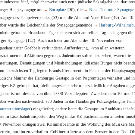
mindestens fünf, möglicherweise auch neun jüdische Sakralgebäude, darunter
50
rger Hauptsynagoge am
→
Bornplatz
(
), die
→
Neue Dammtor Synagoge
53
49
10
nagoge des Tempelverbandes (
) und die Alte und Neue Klaus (
). Am
.
ber wurde die Leichenhalle der Synagogengemeinde
→
Harburg-Wilhelmsb
 niedergebrannt. Brandanschläge richteten sich am selben Tag auch gegen die
127
10
rger Synagoge (
). Auch nach der am Abend des
. November von
andaminister Goebbels verkündeten Aufforderung, »von allen weiteren
trationen und Aktionen gegen das Judentum« sofort abzusehen, waren die
reitungen, Demütigungen und Misshandlungen jüdischer Bürger nicht beende
m übernächsten Tag legten Brandstifter erneut ein Feuer in der Hauptsynago
jüdische Männer die Hamburger Gestapo in den Pogromtagen verhaftet und in
tiges KZ gebracht hat, bleibt angesichts sehr unterschiedlicher Angaben unge
1
000
10
1
ehen ist mindestens von über
.
Verschleppten. Zwischen dem
. und
873
ber wurden nachweislich
Juden in das Hamburger Polizeigefängnis Fuhl
nzentrationslager
) eingeliefert; andere hatte die Gestapo im Stadthaus inhafti
sie in Eisenbahntransporten den Weg in das KZ Sachsenhausen antreten muss
0
. November drangen zwei Kriminalbeamte in die Wohnung des Musikers Mar
er ein, um ihn zu verhaften. Cobliner stürzte aus dem Fenster in den Tod. Ob