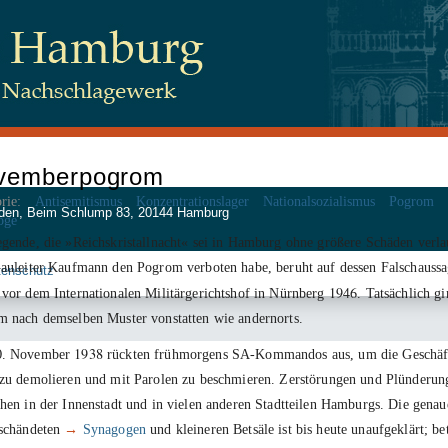
vemberpogrom
rie:
Antisemitismus
Konzentrationslager
Nationalsozialismus
Pogrom
 Juden, Beim Schlump 83, 20144 Hamburg
oge
gende, die »Reichskristallnacht« sei in Hamburg ohne größere Schäden verla
auleiter Kaufmann den Pogrom verboten habe, beruht auf dessen Falschaussa
tenschutz
1946
vor dem Internationalen Militärgerichtshof in Nürnberg
. Tatsächlich g
 nach demselben Muster vonstatten wie andernorts.
0
1938
. November
rückten frühmorgens SA-Kommandos aus, um die Geschäf
zu demolieren und mit Parolen zu beschmieren. Zerstörungen und Plünderun
hen in der Innenstadt und in vielen anderen Stadtteilen Hamburgs. Die genau
eschändeten
→
Synagogen
und kleineren Betsäle ist bis heute unaufgeklärt; be