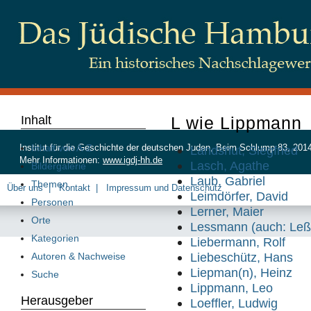
Inhalt
L wie Lippmann
Inhalt von A-Z
Institut für die Geschichte der deutschen Juden, Beim Schlump 83, 20
Landshut, Siegfried
Mehr Informationen:
www.igdj-hh.de
Lasch, Agathe
Bildergalerie
Laub, Gabriel
Themen
Über uns
Kontakt
Impressum und Datenschutz
Leimdörfer, David
Personen
Lerner, Maier
Orte
Lessmann (auch: Le
Kategorien
Liebermann, Rolf
Liebeschütz, Hans
Autoren & Nachweise
Liepman(n), Heinz
Suche
Lippmann, Leo
Herausgeber
Loeffler, Ludwig