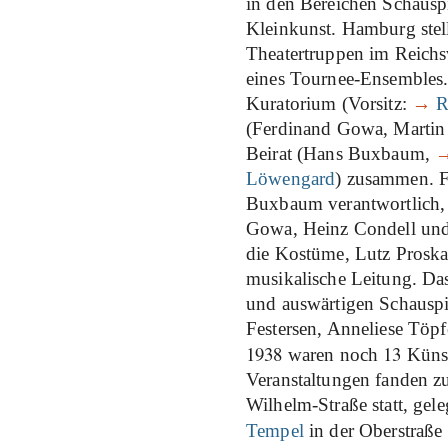
in den Bereichen Schausp
Kleinkunst. Hamburg stell
Theatertruppen im Reichs
eines Tournee-Ensembles. 
Kuratorium (Vorsitz:
→
R
(Ferdinand Gowa, Martin
Beirat (Hans Buxbaum,
Löwengard
) zusammen. F
Buxbaum verantwortlich, 
Gowa, Heinz Condell und 
die Kostüme, Lutz Proska
musikalische Leitung. D
und auswärtigen Schauspie
Festersen, Anneliese Töpfe
1938
13
waren noch
Künst
Veranstaltungen fanden z
Wilhelm-Straße statt, ge
Tempel
in der Oberstraße 