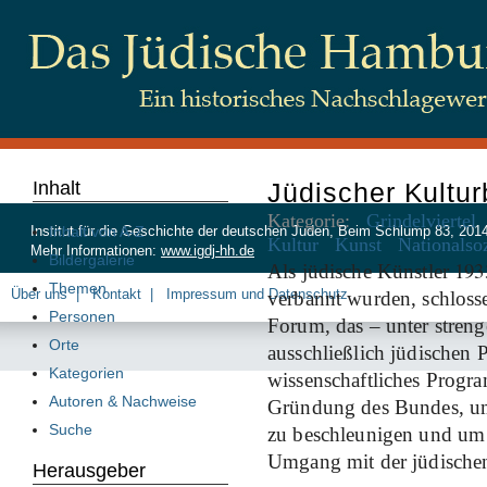
Inhalt
Jüdischer Kultu
Kategorie:
Grindelviertel
Inhalt von A-Z
Institut für die Geschichte der deutschen Juden, Beim Schlump 83, 20
Kultur
Kunst
Nationalso
Mehr Informationen:
www.igdj-hh.de
Bildergalerie
193
Als jüdische Künstler
Themen
Über uns
Kontakt
Impressum und Datenschutz
verbannt wurden, schloss
Personen
Forum, das – unter stren
Orte
ausschließlich jüdischen 
Kategorien
wissenschaftliches Progr
Autoren & Nachweise
Gründung des Bundes, um 
Suche
zu beschleunigen und um
Umgang mit der jüdische
Herausgeber