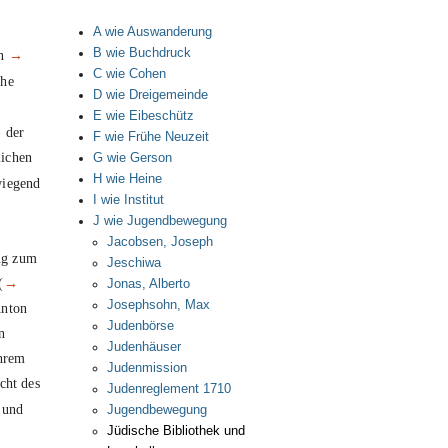
A wie Auswanderung
B wie Buchdruck
en
→
C wie Cohen
che
D wie Dreigemeinde
E wie Eibeschütz
 der
F wie Frühe Neuzeit
lichen
G wie Gerson
H wie Heine
wiegend
I wie Institut
J wie Jugendbewegung
Jacobsen, Joseph
ug zum
Jeschiwa
(
→
Jonas, Alberto
Josephsohn, Max
Anton
Judenbörse
n
Judenhäuser
ihrem
Judenmission
cht des
Judenreglement 1710
 und
Jugendbewegung
Jüdische Bibliothek und