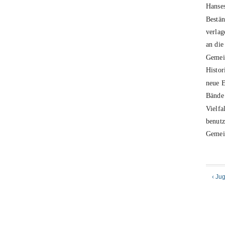
Hanses
Bestän
verlag
an die
Gemei
Histor
neue E
Bände 
Vielfa
benutz
Gemein
‹ J