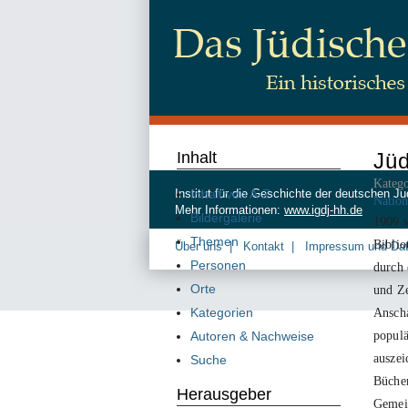
Inhalt
Jüd
Katego
Inhalt von A-Z
Institut für die Geschichte der deutschen
Nation
Mehr Informationen:
www.igdj-hh.de
Bildergalerie
1909
w
Themen
Biblio
Über uns
Kontakt
Impressum und Da
Personen
durch 
Orte
und Ze
Kategorien
Ansch
populä
Autoren & Nachweise
auszei
Suche
Büche
Herausgeber
Gemein