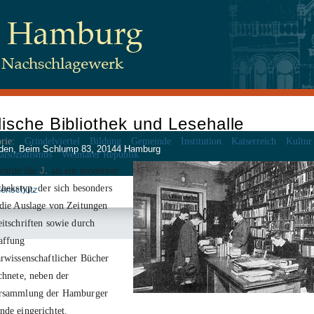
ische Bibliothek und Lesehalle
rie:
Grindelviertel
Bildung
Gemeinde
Institution
Kaiserreich
Kultur
 Juden, Beim Schlump 83, 20144 Hamburg
alsozialismus
Weimarer Republik
urde die
J.
als ein moderner
thekstyp, der sich besonders
tenschutz
die Auslage von Zeitungen
itschriften sowie durch
affung
rwissenschaftlicher Bücher
chnete, neben der
rsammlung der Hamburger
de eingerichtet.