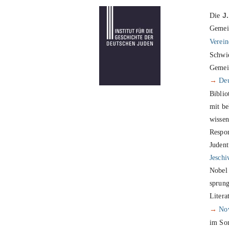
Die
J.
Gemein
Verein
Schwie
Gemein
→
Deu
Biblio
mit be
wissen
Respo
Judent
Jeschi
Nobel
sprung
Litera
→
No
im S