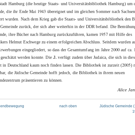
tadt Hamburg (die heutige Staats- und Universitätsbibliothek Hamburg) um 
1943
de, die ihr Ende Mai
übereignet und im gleichen Sommer nach Sachse
ert wurden. Nach dem Krieg gab die Staats- und Universitätsbibliothek den B
 Gemeinde zurück, der sich aber weiterhin in der DDR befand. Die Bemühun
1957
nde, ihre Bücher nach Hamburg zurückzuführen, kamen
mit Hilfe des
ikers Helmut Eschwege zu einem erfolgreichen Abschluss. Seitdem wurden a
2000
rwerbungen eingegliedert, so dass der Gesamtumfang im Jahre
auf ca.
geschätzt werden konnte. Die
J.
verfügt zudem über Judaica, die sich in dies
2005
lt in Deutschland kaum noch finden lassen. Die Bibliothek ist zurzeit (
) 
bar, die Jüdische Gemeinde hofft jedoch, die Bibliothek in ihrem neuen
dezentrum präsentieren zu können.
Alice Ja
ugendbewegung
nach oben
Jüdische Gemeinde (
1