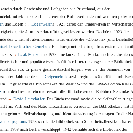
wuchs durch Geschenke und Leihgaben aus Privathand, aus der
debibliothek, aus den Büchereien der Kultusverbände und weiteren jüdisch
1921
en
und Logen (
→
Logenwesen
).
geriet der Trägerverein in wirtschaftli
1923
rigkeiten, die
J.
musste daraufhin geschlossen werden. Nachdem
die
de den Unterhalt übernommen hatte, erlebte die »Bibliothek (und Lesehalle)
tsch-Israelitischen Gemeinde
Hamburg« unter Leitung ihres ersten hauptamt
1928
thekars
→
Isaak Markon
ab
eine kurze Blüte. Markon richtete die über
lletristischer und populärwissenschaftlicher Literatur ausgestattete Bibliothek
schaftlich aus. Er plante gezielte Anschaffungen, wie u.a. das Sammeln von
nsen der Rabbiner der
→
Dreigemeinde
sowie regionales Schrifttum mit Bez
um. Er gliederte die Bibliotheken der Wallich- und der Levi-Salomon-Klaus 
wa
) in den Bestand ein und erwarb die Bibliotheken der Rabbiner Nehemias 
 und
→
David Leimdörfer
. Der Bücherbestand sowie die Ausleihzahlen stiege
haft an. Während des Nationalsozialismus versuchten die Bibliothekare mit 
turangebot zu Selbstbehauptung und Identitätsstärkung beizutragen. In der Na
1938
vemberpogroms
wurde die Bibliothek vom Sicherheitsdienst konfisziert
1939
1942
ommer
nach Berlin verschleppt.
bemühte sich die Bibliothek der