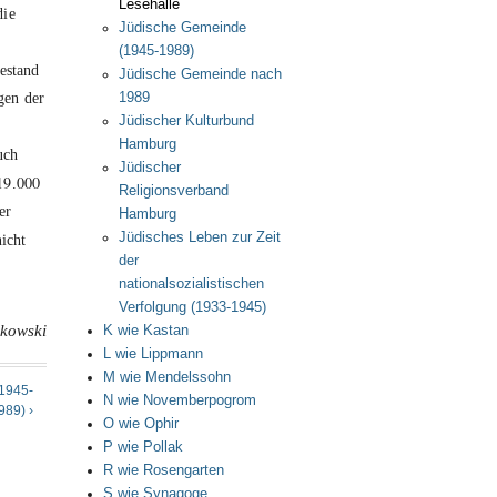
Lesehalle
die
Jüdische Gemeinde
n
(1945-1989)
estand
Jüdische Gemeinde nach
gen der
1989
Jüdischer Kulturbund
Hamburg
uch
Jüdischer
19
000
.
Religionsverband
er
Hamburg
Jüdisches Leben zur Zeit
nicht
der
nationalsozialistischen
Verfolgung (1933-1945)
nkowski
K wie Kastan
L wie Lippmann
M wie Mendelssohn
1945-
N wie Novemberpogrom
989) ›
O wie Ophir
P wie Pollak
R wie Rosengarten
S wie Synagoge