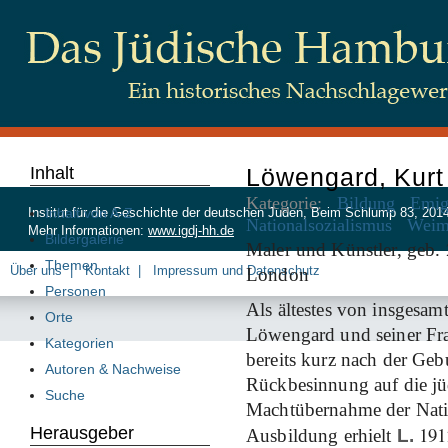
Inhalt
Löwengard, Kurt
Kategorie:
Bildung
Emig
Inhalt von A-Z
Institut für die Geschichte der deutschen Juden, Beim Schlump 83, 20
Nationalsozialismus
Weim
Mehr Informationen:
www.igdj-hh.de
Bildergalerie
Maler und Künstler, geb.
Themen
Über uns
Kontakt
Impressum und Datenschutz
London
Personen
Als ältestes von insgesam
Orte
Löwengard und seiner Fr
Kategorien
bereits kurz nach der Geb
Autoren & Nachweise
Rückbesinnung auf die jüd
Suche
Machtübernahme der Nation
191
Herausgeber
Ausbildung erhielt
L.