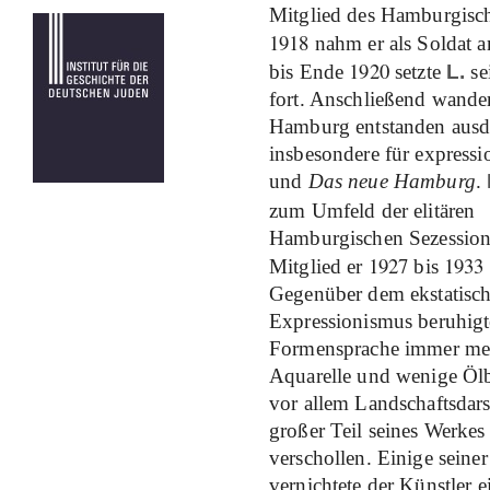
Mitglied des Hamburgisc
1918
nahm er als Soldat a
1920
bis Ende
setzte
L.
se
fort. Anschließend wander
Hamburg entstanden ausdr
insbesondere für expressio
und
Das neue Hamburg
.
zum Umfeld der elitären
Hamburgischen Sezession
1927
1933
Mitglied er
bis
Gegenüber dem ekstatisc
Expressionismus beruhigte
Formensprache immer meh
Aquarelle und wenige Ölb
vor allem Landschaftsdars
großer Teil seines Werkes g
verschollen. Einige seiner
vernichtete der Künstler 