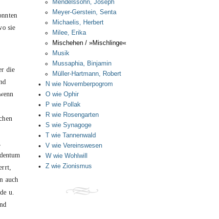
Mendelssohn, Joseph
Meyer-Gerstein, Senta
onnten
Michaelis, Herbert
wo sie
Milee, Erika
Mischehen / »Mischlinge«
Musik
Mussaphia, Binjamin
r die
Müller-Hartmann, Robert
und
N wie Novemberpogrom
 wenn
O wie Ophir
P wie Pollak
R wie Rosengarten
schen
S wie Synagoge
T wie Tannenwald
,
V wie Vereinswesen
udentum
W wie Wohlwill
Z wie Zionismus
rrt,
n auch
de u.
und