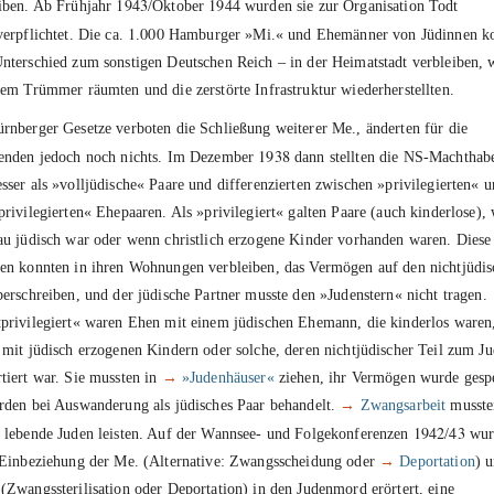
1943
1944
iben. Ab Frühjahr
/Oktober
wurden sie zur Organisation Todt
1
000
verpflichtet. Die ca.
.
Hamburger »Mi.« und Ehemänner von Jüdinnen k
nterschied zum sonstigen Deutschen Reich – in der Heimatstadt verbleiben, 
lem Trümmer räumten und die zerstörte Infrastruktur wiederherstellten.
rnberger Gesetze verboten die Schließung weiterer Me., änderten für die
1938
enden jedoch noch nichts. Im Dezember
dann stellten die NS-Machthabe
sser als »volljüdische« Paare und differenzierten zwischen »privilegierten« 
privilegierten« Ehepaaren. Als »privilegiert« galten Paare (auch kinderlose),
au jüdisch war oder wenn christlich erzogene Kinder vorhanden waren. Diese
en konnten in ihren Wohnungen verbleiben, das Vermögen auf den nichtjüdi
berschreiben, und der jüdische Partner musste den »Judenstern« nicht tragen.
privilegiert« waren Ehen mit einem jüdischen Ehemann, die kinderlos waren
 mit jüdisch erzogenen Kindern oder solche, deren nichtjüdischer Teil zum J
tiert war. Sie mussten in
→
»Judenhäuser«
ziehen, ihr Vermögen wurde gespe
rden bei Auswanderung als jüdisches Paar behandelt.
→
Zwangsarbeit
musste
1942
43
 lebende Juden leisten. Auf der Wannsee- und Folgekonferenzen
/
wur
 Einbeziehung der Me. (Alternative: Zwangsscheidung oder
→
Deportation
) 
(Zwangssterilisation oder Deportation) in den Judenmord erörtert, eine