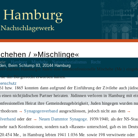
chehen / »Mischlinge«
rie:
Hamburg
Mischehe
Nationalsozialismus
Recht
 Juden, Beim Schlump 83, 20144 Hamburg
849
durften Hamburger Juden eine interkonfessionelle Mischehe (Me.) eingeh
 sie das Bürgerrecht erworben hatten.
tenschutz
61
1865
bzw.
konnten dann aufgrund der Einführung der Zivilehe auch jüdis
 einen nichtjüdischen Partner heiraten. Jüdinnen verloren in Hamburg mit ei
onfessionellen Heirat ihre Gemeindezugehörigkeit, Juden hingegen wurden nu
rthodoxen
→
Synagogenverband
ausgeschlossen, jedoch nicht aus dem
→
1939
1940
lverband
oder der
→
Neuen Dammtor Synagoge
.
/
, als der NS-Sta
mehr nach Konfessionen, sondern nach »Rassen« unterschied, gab es im Deut
20
454
1941
1
036
198
.
Me., in Hamburg lebten
.
Me. sowie
verwitwete oder