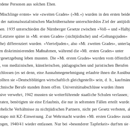
edene Personen aus solchen Ehen.
Mischlinge ersten« wie »zweiten Grades« (»Mi.«) wurden in den ersten beid
 der nationalsozialistischen Machtübernahme unterschiedslos Ziel der antijüd
1935
nen.
unterschieden die Nürnberger Gesetze zwischen »Voll-« und »Halb
Letztere später in »Mi. ersten Grades« (nichtjüdische) und »Geltungsjuden«
che) differenziert wurden. »Vierteljuden«, also »Mi. zweiten Grades«, unterl
n diskriminierenden Maßnahmen, während die »Mi. ersten Grades« unter
gesetzgebung leben mussten. Die »Mi. ersten Grades« wurden vom öffentlic
, von medizinischen, künstlerischen, pädagogischen und juristischen Berufen
chlossen (es sei denn, eine Ausnahmegenehmigung erlaubte ihnen die Ausübu
ollten sie »Deutschblütigen wirtschaftlich gleichgestellt« sein, d. h., kaufmän
chnische Berufe standen ihnen offen. Universitätsabschlüsse wurden ihnen
1942
sive verwehrt,
mussten sie weiterführende staatliche Schulen verlassen;
iraten, benötigten sie eine Erlaubnis, die nur in seltensten Fällen erteilt wurde
heliche Verhältnisse zu nichtjüdischen Partnern, nicht per Gesetz verboten, 
estapo mit KZ-Einweisung. Zur Wehrmacht wurden »Mi. ersten Grades« zunä
1940
41
zogen,
/
wieder entlassen. Nur bei »besonderer Tapferkeit« durften sie 