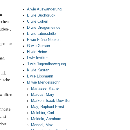
A wie Auswanderung
en
B wie Buchdruck
ischen
C wie Cohen
D wie Dreigemeinde
juden«,
E wie Eibeschütz
F wie Frühe Neuzeit
agen nur
G wie Gerson
H wie Heine
hen
I wie Institut
J wie Jugendbewegung
K wie Kastan
ng),
L wie Lippmann
nische
M wie Mendelssohn
Manasse, Käthe
 wollten
Marcus, Mary
Markon, Isaak Dow Ber
.
May, Raphael Ernst
ahndete
Melchior, Carl
chst
Meldola, Abraham
dort
Mendel, Max