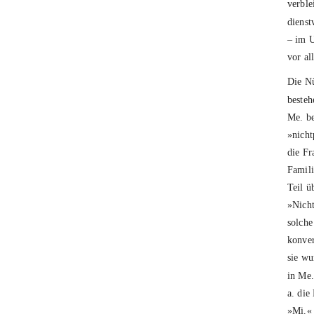
verble
dienst
– im U
vor al
Die Nü
besteh
Me. be
»nicht
die Fr
Famili
Teil ü
»Nicht
solche
konver
sie wu
in Me.
a. die
»Mi.« 