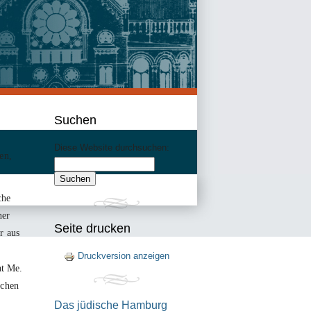
Suchen
Diese Website durchsuchen:
en,
che
ner
Seite drucken
r aus
Druckversion anzeigen
at Me.
schen
Das jüdische Hamburg