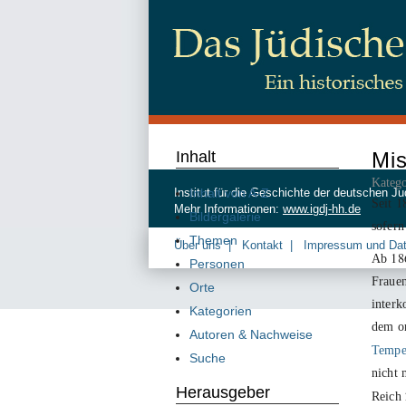
Inhalt
Mis
Katego
Inhalt von A-Z
Institut für die Geschichte der deutschen
1
Seit
Mehr Informationen:
www.igdj-hh.de
Bildergalerie
sofern
Themen
Über uns
Kontakt
Impressum und Da
18
Ab
Personen
Frauen
Orte
interk
Kategorien
dem o
Autoren & Nachweise
Tempe
Suche
nicht 
Herausgeber
Reich