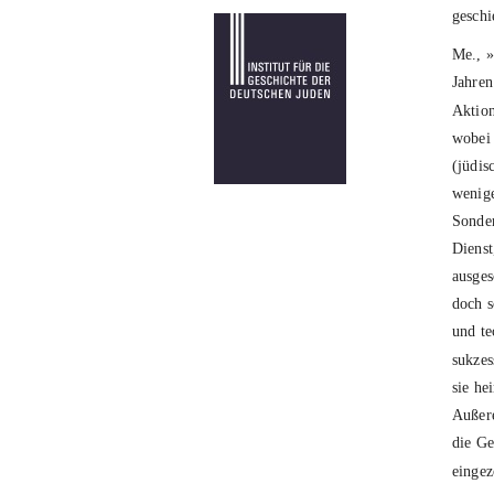
geschi
Me., »
Jahren
Aktio
wobei 
(jüdis
wenige
Sonder
Dienst
ausges
doch s
und te
sukzes
sie he
Außere
die G
einge