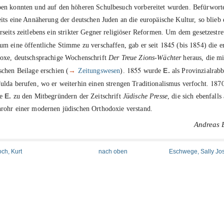
en konnten und auf den höheren Schulbesuch vorbereitet wurden. Befürworte
eits eine Annäherung der deutschen Juden an die europäische Kultur, so blieb 
rseits zeitlebens ein strikter Gegner religiöser Reformen. Um dem gesetzestr
1845
1854
um eine öffentliche Stimme zu verschaffen, gab er seit
(bis
) die e
oxe, deutschsprachige Wochenschrift
Der Treue Zions-Wächter
heraus, die mi
1855
schen Beilage erschien (
→
Zeitungswesen
).
wurde
E.
als Provinzialrabb
187
ulda berufen, wo er weiterhin einen strengen Traditionalismus verfocht.
te
E.
zu den Mitbegründern der Zeitschrift
Jüdische Presse
, die sich ebenfalls 
rohr einer modernen jüdischen Orthodoxie verstand.
Andreas 
och, Kurt
nach oben
Eschwege, Sally Jo