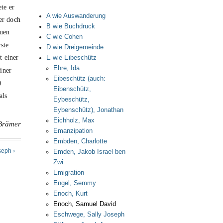
te er
A wie Auswanderung
er doch
B wie Buchdruck
euen
C wie Cohen
rste
D wie Dreigemeinde
t einer
E wie Eibeschütz
Ehre, Ida
iner
Eibeschütz (auch:
0
Eibenschütz,
als
Eybeschütz,
Eybenschütz), Jonathan
Eichholz, Max
Brämer
Emanzipation
Embden, Charlotte
seph ›
Emden, Jakob Israel ben
Zwi
Emigration
Engel, Semmy
Enoch, Kurt
Enoch, Samuel David
Eschwege, Sally Joseph