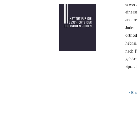
erwerb
einers
andere
Judent
orthod
hebräi
nach F
gehör
Sprach
‹ En