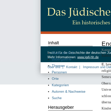
Inhalt
En
Katego
Inhalt von A-Z
Institut für die Geschichte der deutschen
Rabbin
Mehr Informationen:
www.igdj-hh.de
Bildergalerie
E.
besu
Themen
Über uns
Kontakt
Impressum und Da
religi
Personen
Semest
Orte
Oberr
Kategorien
Univer
Autoren & Nachweise
schlos
Suche
überna
Herausgeber
Kinder