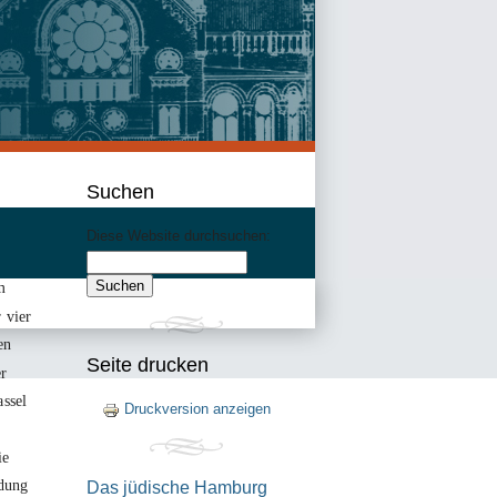
Suchen
Diese Website durchsuchen:
m
r vier
en
Seite drucken
r
assel
Druckversion anzeigen
ie
ldung
Das jüdische Hamburg