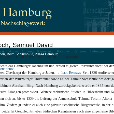
och, Samuel David
rie:
Altona
Bildung
Kaiserreich
Rabbiner
Religion
Zeitungen
 Juden, Beim Schlump 83, 20144 Hamburg
8
10
1814
30
12
1876
er, geb.
.
.
Hamburg, gest.
.
.
Fulda
chte das Hamburger Johanneum und erhielt zugleich Privatunterricht bei de
tenschutz
1830
ösen Oberhaupt der Hamburger Juden,
→
Isaac Bernays
. Seit
studierte e
er an der Würzburger Universität sowie an der Talmudhochschule des dortig
1835
abbiners Abraham Bing. Nach Hamburg zurückgekehrt, wurde er
von de
sität Erlangen promoviert. Weitere rabbinische Studien in Hildesheim und K
1839
sen sich an, bis er
die Leitung der Armenschule Talmud Tora in Altona
hm. Zudem gründete er auch eine private israelitische Bürgerschule, in der d
 beiderlei Geschlechts neben jüdischen Kenntnissen auch eine allgemeine Bi