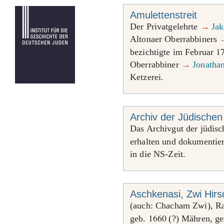
Amulettenstreit
Der Privatgelehrte
→
Ja
Altonaer Oberrabbiners
1
bezichtigte im Februar
Oberrabbiner
→
Jonatha
Ketzerei.
Archiv der Jüdische
Das Archivgut der jüdis
erhalten und dokumentie
in die NS-Zeit.
Aschkenasi, Zwi Hir
(auch: Chacham Zwi), Ra
1660
geb.
(?) Mähren, ge