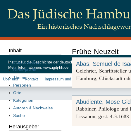
Inhalt
Frühe Neuzeit
Inhalt von A-Z
Institut für die Geschichte der deutschen Juden, Beim Schlump 83, 20
Abas, Semuel de Isa
Mehr Informationen:
www.igdj-hh.de
Bildergalerie
Gelehrter, Schriftstelle
Themen
Hamburg, Glückstadt od
Über uns
Kontakt
Impressum und Datenschutz
Personen
Orte
Kategorien
Abudiente, Mose Gi
Autoren & Nachweise
Rabbiner, Philologe und 
4
3
1688
Suche
Lissabon, gest.
.
.
Herausgeber