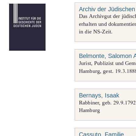
Archiv der Jüdische
Das Archivgut der jüdis
erhalten und dokumentie
in die NS-Zeit.
Belmonte, Salomon 
Jurist, Publizist und Ge
19
3
188
Hamburg, gest.
.
.
Bernays, Isaak
29
9
1792
Rabbiner, geb.
.
.
Hamburg
Cassuto, Familie