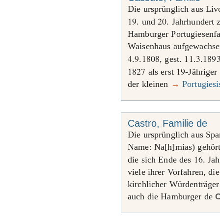
Die ursprünglich aus Li
19
20
. und
. Jahrhundert 
Hamburger Portugiesenfa
Waisenhaus aufgewachse
4
9
1808
11
3
189
.
.
, gest.
.
.
1827
19
als erst
-Jähriger
der kleinen
→
Portugies
Castro, Familie de
Die ursprünglich aus Sp
Name: Na[h]mias) gehörte
16
die sich Ende des
. Ja
viele ihrer Vorfahren, di
kirchlicher Würdenträger
auch die Hamburger de
C