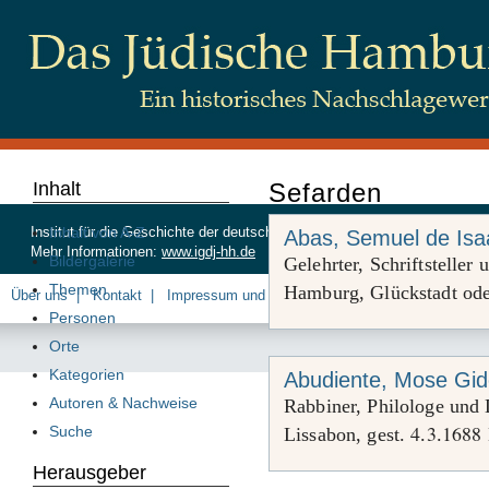
Inhalt
Sefarden
Inhalt von A-Z
Institut für die Geschichte der deutschen Juden, Beim Schlump 83, 20
Abas, Semuel de Isa
Mehr Informationen:
www.igdj-hh.de
Bildergalerie
Gelehrter, Schriftstelle
Themen
Hamburg, Glückstadt od
Über uns
Kontakt
Impressum und Datenschutz
Personen
Orte
Kategorien
Abudiente, Mose Gi
Autoren & Nachweise
Rabbiner, Philologe und 
4
3
1688
Suche
Lissabon, gest.
.
.
Herausgeber