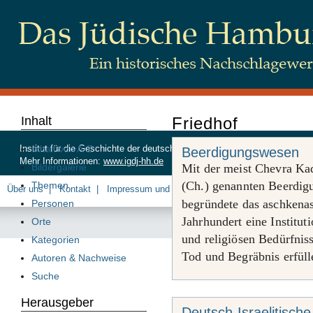
Inhalt
Friedhof
Inhalt von A-Z
Institut für die Geschichte der deutschen Juden, Beim Schlump 83, 20
Beerdigungswesen
Mehr Informationen:
www.igdj-hh.de
Bildergalerie
Mit der meist Chevra Ka
(Ch.) genannten Beerdig
Themen
Über uns
Kontakt
Impressum und Datenschutz
begründete das aschkena
Personen
Jahrhundert eine Instituti
Orte
und religiösen Bedürfnis
Kategorien
Tod und Begräbnis erfülle
Autoren & Nachweise
Suche
Herausgeber
Deutsch-Israelitisc