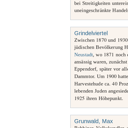
bei Streitigkeiten unter
uneingeschränkte Handels
Grindelviertel
1870
1930
Zwischen
und
jüdischen Bevölkerung H
1871
Neustadt
, wo
noch d
ansässig waren, zunächs
Eppendorf, später vor al
1900
Dammtor. Um
hatte
40
Harvestehude ca.
Proz
lebenden Juden angesiedel
1925
ihren Höhepunkt.
Grunwald, Max