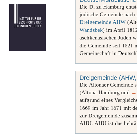
Die
D.
zu Hamburg entsta
jüdische Gemeinde nach
Dreigemeinde AHW
(Alt
181
Wandsbek
) im April
aschkenasischen Juden w
1821
die Gemeinde seit
n
Gemeinschaft in Deutsch
Dreigemeinde (AHW,
Die Altonaer Gemeinde 
(Altona-Hamburg und
→
aufgrund eines Vergleich
1669
1671
im Jahr
mit d
zur Dreigemeinde zusamm
AHU. AHU ist das hebrä