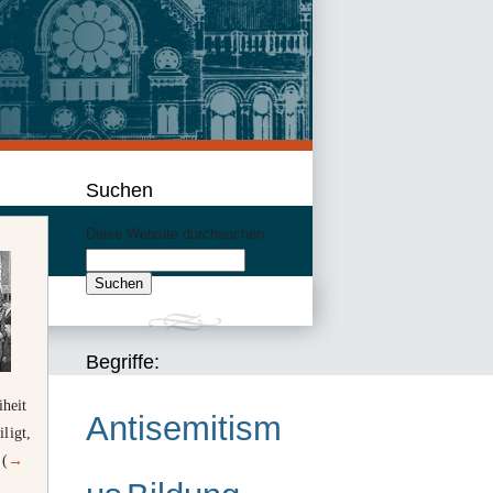
Suchen
Diese Website durchsuchen:
Begriffe:
iheit
Antisemitism
ligt,
 (
→