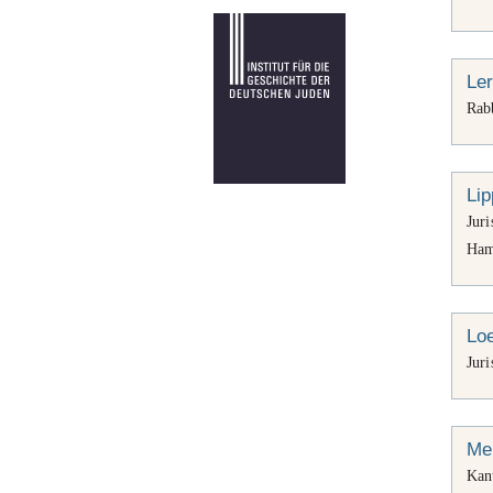
Ler
Rab
Li
Jur
Ham
Loe
Juri
Me
Kan