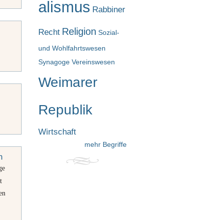
alismus
Rabbiner
Religion
Recht
Sozial-
und Wohlfahrtswesen
Synagoge
Vereinswesen
Weimarer
Republik
Wirtschaft
mehr Begriffe
n
ge
t
en