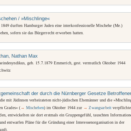
schehen / »Mischlinge«
1849
t
durften Hamburger Juden eine interkonfessionelle Mischehe (Me.)
ehen, sofern sie das Bürgerrecht erworben hatten.
than, Nathan Max
15
7
1879
1944
eindesyndikus, geb.
.
.
Emmerich, gest. vermutlich Oktober
chwitz
gemeinschaft der durch die Nürnberger Gesetze Betroffene
 die mit Jüdinnen verheirateten nicht-jüdischen Ehemänner und die »Mischlin
1944
en Grades« (
→
Mischehen
) im Oktober
zur
→
Zwangsarbeit
verpflichte
en, entwickelten sie dort erstmals ein Gruppengefühl, tauschten Information
und entwarfen Pläne für die Gründung einer Interessenorganisation in der
unft.