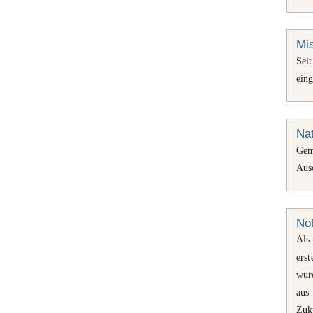
Mi
Sei
eing
Na
Gem
Aus
Not
Als
erst
wurd
aus 
Zuk