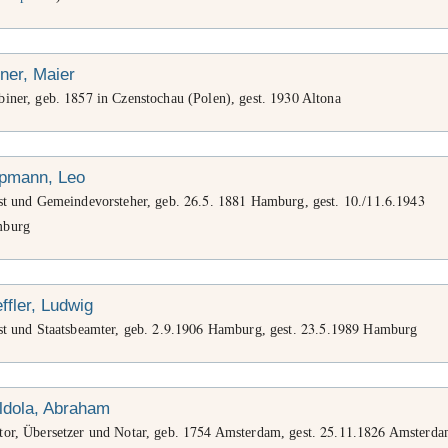
ner, Maier
1857
1930
biner, geb.
in Czenstochau (Polen), gest.
Altona
ppmann, Leo
26
5
1881
10
11
6
1943
ist und Gemeindevorsteher, geb.
.
.
Hamburg, gest.
./
.
.
burg
ffler, Ludwig
2
9
1906
23
5
1989
st und Staatsbeamter, geb.
.
.
Hamburg, gest.
.
.
Hamburg
ldola, Abraham
1754
25
11
1826
tor, Übersetzer und Notar, geb.
Amsterdam, gest.
.
.
Amsterda