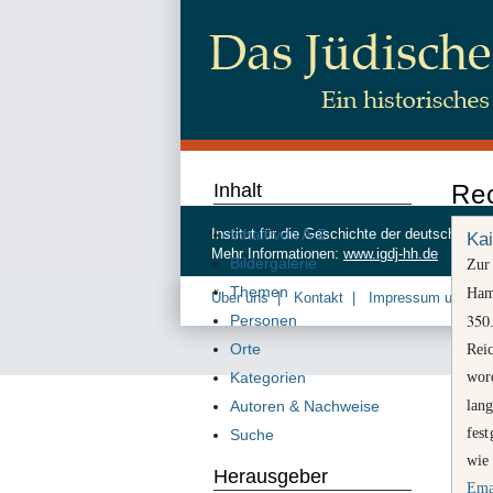
Inhalt
Re
Inhalt von A-Z
Institut für die Geschichte der deutschen
Kai
Mehr Informationen:
www.igdj-hh.de
Bildergalerie
Zur
Themen
Ham
Über uns
Kontakt
Impressum und Da
350
Personen
Orte
Rei
wor
Kategorien
lan
Autoren & Nachweise
fest
Suche
wie
Herausgeber
Ema