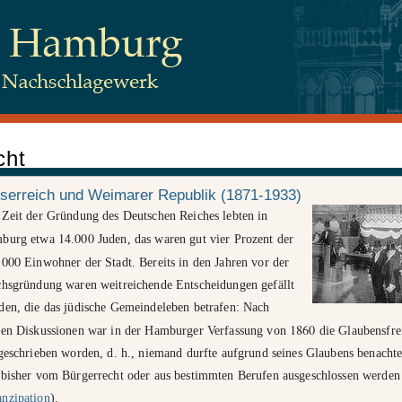
cht
 Juden, Beim Schlump 83, 20144 Hamburg
serreich und Weimarer Republik (1871-1933)
 Zeit der Gründung des Deutschen Reiches lebten in
14
000
burg etwa
.
Juden, das waren gut vier Prozent der
tenschutz
000
.
Einwohner der Stadt. Bereits in den Jahren vor der
chsgründung waren weitreichende Entscheidungen gefällt
den, die das jüdische Gemeindeleben betrafen: Nach
1860
gen Diskussionen war in der Hamburger Verfassung von
die Glaubensfre
geschrieben worden, d. h., niemand durfte aufgrund seines Glaubens benachtei
 bisher vom Bürgerrecht oder aus bestimmten Berufen ausgeschlossen werden
nzipation
).