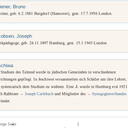
liener, Bruno
6
2
1881
17
7
1956
biner, geb.
.
.
Burgdorf (Hannover), gest.
.
.
London
cobsen, Joseph
24
11
1897
15
1
1943
ikpädagoge, geb.
.
.
Hamburg, gest.
.
.
London
schiwa
 Studium des Talmud wurde in jüdischen Gemeinden in verschiedenen
richtungen gepflegt. In Jeschiwot versammelten sich Schüler um ihre Lehrer,
1921
h systematisch dem Studium zu widmen. Eine
J.
wurde in Hamburg erst
ch Rabbiner
→
Joseph Carlebach
und Mitglieder des
→
Synagogenverbandes
ründet.
erige Seite
1