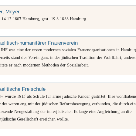
er, Meyer
14
12
1807
19
8
1888
.
.
.
Hamburg, gest.
.
.
Hamburg
aelitisch-humanitärer Frauenverein
 IHF war eine der ersten modernen sozialen Frauenorganisationen in Hambur
rseits stand der Verein ganz in der jüdischen Tradition der Wohlfahrt, anderer
itete er nach modernen Methoden der Sozialarbeit.
aelitische Freischule
1815
e
F.
wurde
als Schule für arme jüdische Kinder gestiftet. Ihre wohlhaben
nder waren eng mit der jüdischen Reformbewegung verbunden, die durch ein
assende Neugestaltung der innerjüdischen Belange eine Angleichung an die
tjüdische Gesellschaft erreichen wollte.