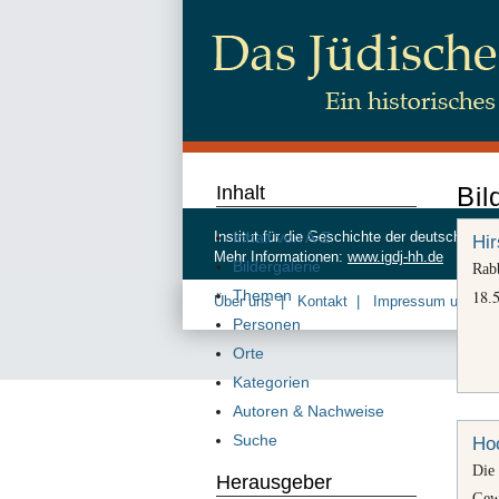
Inhalt
Bil
Inhalt von A-Z
Institut für die Geschichte der deutschen
Hi
Mehr Informationen:
www.igdj-hh.de
Bildergalerie
Rab
Themen
18
.
Über uns
Kontakt
Impressum und Da
Personen
Orte
Kategorien
Autoren & Nachweise
Suche
Hoc
Die
Herausgeber
Gewä