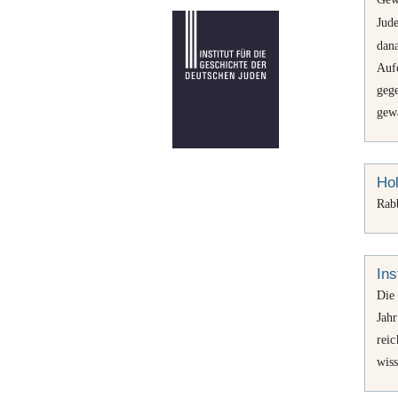
Jud
dan
Aufe
geg
gew
Hol
Rab
Ins
Die
Jahr
rei
wiss