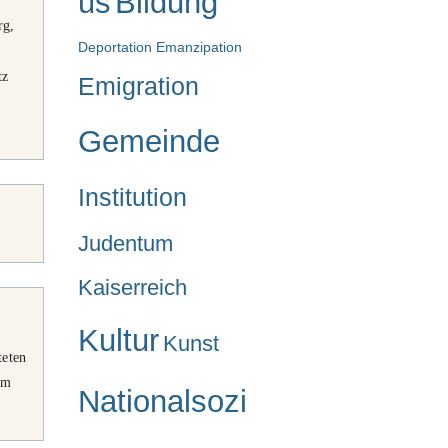
us
Bildung
rg,
Deportation
Emanzipation
tz
Emigration
Gemeinde
Institution
Judentum
Kaiserreich
Kultur
Kunst
teten
um
Nationalsozi