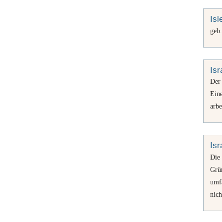
Isl
geb
Isr
Der
Eine
arbe
Isr
Di
Grü
umf
nich