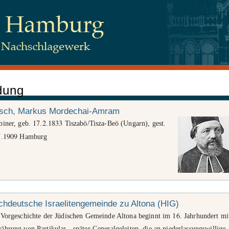
dung
 Juden, Beim Schlump 83, 20144 Hamburg
rsch, Markus Mordechai-Amram
17
2
1833
biner, geb.
.
.
Tiszabö/Tisza-Beö (Ungarn), gest.
5
1909
.
Hamburg
tenschutz
hdeutsche Israelitengemeinde zu Altona (HIG)
16
 Vorgeschichte der Jüdischen Gemeinde Altona beginnt im
. Jahrhundert mi
hrung von Partikular-, später Generalgeleiten, die an niederlassungswillige