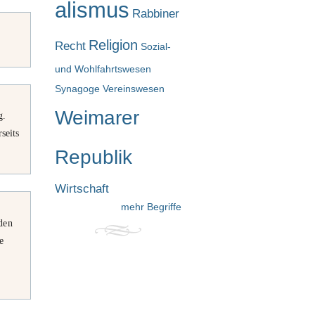
alismus
Rabbiner
Religion
Recht
Sozial-
und Wohlfahrtswesen
Synagoge
Vereinswesen
Weimarer
g.
seits
Republik
Wirtschaft
mehr Begriffe
den
e