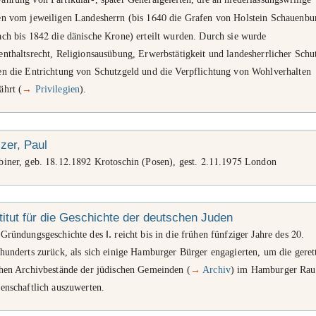
1640
en vom jeweiligen Landesherrn (bis
die Grafen von Holstein Schauenbu
1842
ach bis
die dänische Krone) erteilt wurden. Durch sie wurde
nthaltsrecht, Religionsausübung, Erwerbstätigkeit und landesherrlicher Schu
en die Entrichtung von Schutzgeld und die Verpflichtung von Wohlverhalten
ährt (
→
Privilegien
).
zer, Paul
18
12
1892
2
11
1975
biner, geb.
.
.
Krotoschin (Posen), gest.
.
.
London
titut für die Geschichte der deutschen Juden
20
 Gründungsgeschichte des
I.
reicht bis in die frühen fünfziger Jahre des
.
hunderts zurück, als sich einige Hamburger Bürger engagierten, um die geret
chen Archivbestände der jüdischen Gemeinden (
→
Archiv
) im Hamburger Ra
enschaftlich auszuwerten.