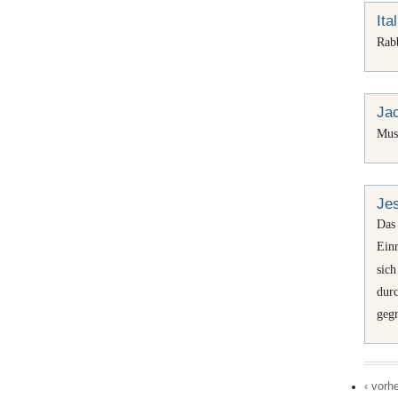
Ita
Rab
Ja
Mus
Je
Das
Ein
sic
dur
geg
‹ vorh