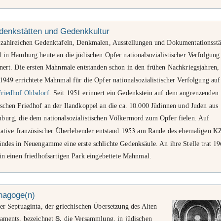
denkstätten und Gedenkkultur
 zahlreichen Gedenktafeln, Denkmalen, Ausstellungen und Dokumentationsstä
 in Hamburg heute an die jüdischen Opfer nationalsozialistischer Verfolgung
nert. Die ersten Mahnmale entstanden schon in den frühen Nachkriegsjahren, 
1949
errichtete Mahnmal für die Opfer nationalsozialistischer Verfolgung au
1951
Friedhof Ohlsdorf
. Seit
erinnert ein Gedenkstein auf dem angrenzenden
10
000
schen Friedhof an der Ilandkoppel an die ca.
.
Jüdinnen und Juden aus
burg, die dem nationalsozialistischen Völkermord zum Opfer fielen. Auf
1953
iative französischer Überlebender entstand
am Rande des ehemaligen K
19
ndes in Neuengamme eine erste schlichte Gedenksäule. An ihre Stelle trat
in einen friedhofsartigen Park eingebettete Mahnmal.
nagoge(n)
er Septuaginta, der griechischen Übersetzung des Alten
taments, bezeichnet
S.
die Versammlung, in jüdischen