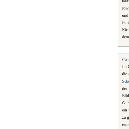
hab
sow
und
Fort
Kir
dem
Ged
Im 
die 
Sch
der
Bild
G.
b
ein
zu 
erm