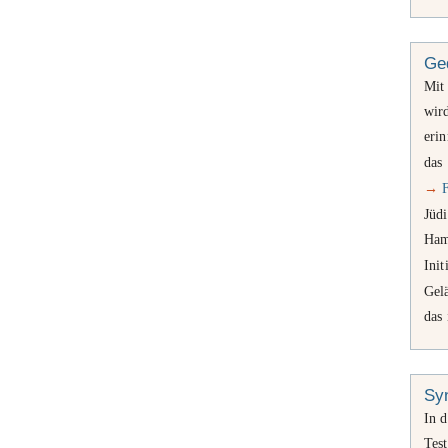
Ge
Mit
wird
erin
das
→
Jüdi
Ham
Init
Gelä
das 
Sy
In d
Tes