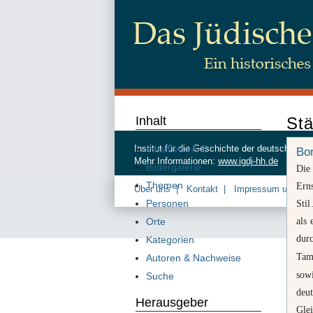
Inhalt
Stä
Inhalt von A-Z
Institut für die Geschichte der deutschen
Bo
Mehr Informationen:
www.igdj-hh.de
Bildergalerie
Di
Themen
Ern
Über uns
Kontakt
Impressum und Da
Personen
Stil
als
Orte
dur
Kategorien
Tam
Autoren & Nachweise
sow
Suche
deut
Herausgeber
Glei