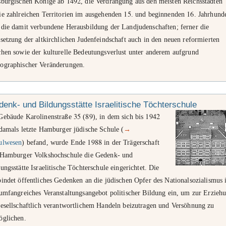
1492
sburgischen Könige ab
, die Verdrängung aus den meisten Reichsstädten
15
16
ie zahlreichen Territorien im ausgehenden
. und beginnenden
. Jahrhund
 die damit verbundene Herausbildung der Landjudenschaften; ferner die
setzung der altkirchlichen Judenfeindschaft auch in den neuen reformierten
chen sowie der kulturelle Bedeutungsverlust unter anderem aufgrund
ographischer Veränderungen.
enk- und Bildungsstätte Israelitische Töchterschule
35
89
1942
Gebäude Karolinenstraße
(
), in dem sich bis
damals letzte Hamburger jüdische Schule (
→
1988
ulwesen
) befand, wurde Ende
in der Trägerschaft
 Hamburger Volkshochschule die Gedenk- und
ungsstätte Israelitische Töchterschule eingerichtet. Die
indet öffentliches Gedenken an die jüdischen Opfer des Nationalsozialismus 
 umfangreiches Veranstaltungsangebot politischer Bildung ein, um zur Erzieh
gesellschaftlich verantwortlichem Handeln beizutragen und Versöhnung zu
öglichen.