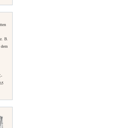
tten
z. B.
f dem
Z-
65