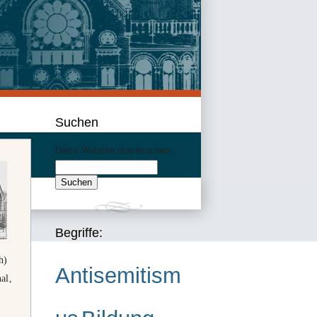
Suchen
Diese Website durchsuchen:
Begriffe:
h)
Antisemitism
al,