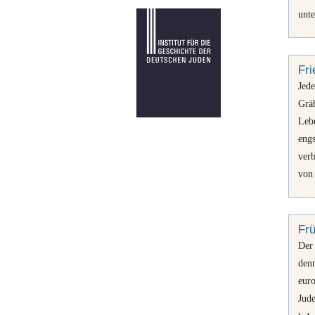
unte
Fri
Jed
Grä
Lebe
eng
ver
von 
Fr
Der
denn
eur
Jude