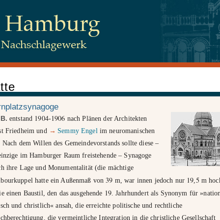
tte
 Juden, Beim Schlump 83, 20144 Hamburg
rnplatzsynagoge
1904
1906
e
B.
entstand
-
nach Plänen der Architekten
st Friedheim und
→
Semmy Engel
im neuromanischen
tenschutz
. Nach dem Willen des Gemeindevorstands sollte diese –
 einzige im Hamburger Raum freistehende – Synagoge
ch ihre Lage und Monumentalität (die mächtige
39
19
5
bourkuppel hatte ein Außenmaß von
m, war innen jedoch nur
,
m hoc
19
ie einen Baustil, den das ausgehende
. Jahrhundert als Synonym für »nation
sch und christlich« ansah, die erreichte politische und rechtliche
chberechtigung, die vermeintliche Integration in die christliche Gesellschaft