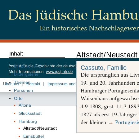
Inhalt
Altstadt/Neustadt
Inhalt von A-Z
Institut für die Geschichte der deutschen Juden, Beim Schlump 83, 20
Cassuto, Familie
Mehr Informationen:
www.igdj-hh.de
Bildergalerie
Die ursprünglich aus Li
19
20
Themen
. und
. Jahrhundert 
Über uns
Kontakt
Impressum und Datenschutz
Hamburger Portugiesenfa
Personen
Waisenhaus aufgewachse
Orte
4
9
1808
11
3
189
Altona
.
.
, gest.
.
.
1827
19
Glücksstadt
als erst
-Jähriger
Hamburg
der kleinen
→
Portugies
Altstadt/Neustadt
Eimsbüttel