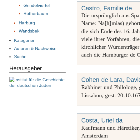
Grindelviertel
Castro, Familie de
Rotherbaum
Die ursprünglich aus Sp
Name: Na[h]mias) gehörte
Harburg
16
die sich Ende des
. Ja
Wandsbek
viele ihrer Vorfahren, di
Kategorien
kirchlicher Würdenträger
Autoren & Nachweise
auch die Hamburger de
C
Suche
Herausgeber
Cohen de Lara, Davi
Rabbiner und Philologe,
20
10
16
Lissabon, gest.
.
.
Costa, Uriel da
Kaufmann und Häretiker
Amsterdam