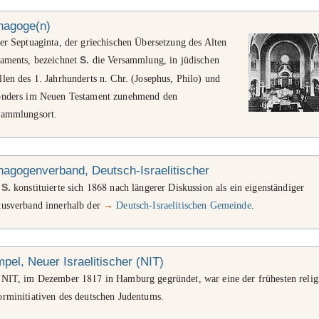
nagoge(n)
er Septuaginta, der griechischen Übersetzung des Alten
taments, bezeichnet
S.
die Versammlung, in jüdischen
1
llen des
. Jahrhunderts n. Chr. (Josephus, Philo) und
onders im Neuen Testament zunehmend den
sammlungsort.
agogenverband, Deutsch-Israelitischer
1868
r
S.
konstituierte sich
nach längerer Diskussion als ein eigenständiger
tusverband innerhalb der
→
Deutsch-Israelitischen Gemeinde
.
pel, Neuer Israelitischer (NIT)
1817
 NIT, im Dezember
in Hamburg gegründet, war eine der frühesten relig
orminitiativen des deutschen Judentums.