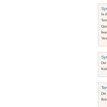
Sy
In d
Tes
Que
bes
Ver
Syn
De
Kul
Tem
Der
Ref