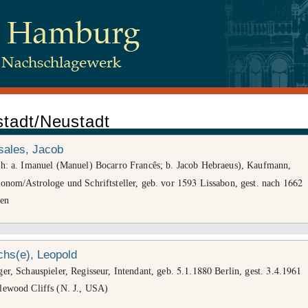
stadt/Neustadt
 Juden, Beim Schlump 83, 20144 Hamburg
sales, Jacob
ch: a. Imanuel (Manuel) Bocarro Francês; b. Jacob Hebraeus), Kaufmann,
1593
1662
onom/Astrologe und Schriftsteller, geb. vor
Lissabon, gest. nach
tenschutz
ien
hs(e), Leopold
5
1
1880
3
4
1961
er, Schauspieler, Regisseur, Intendant, geb.
.
.
Berlin, gest.
.
.
lewood Cliffs (N. J., USA)