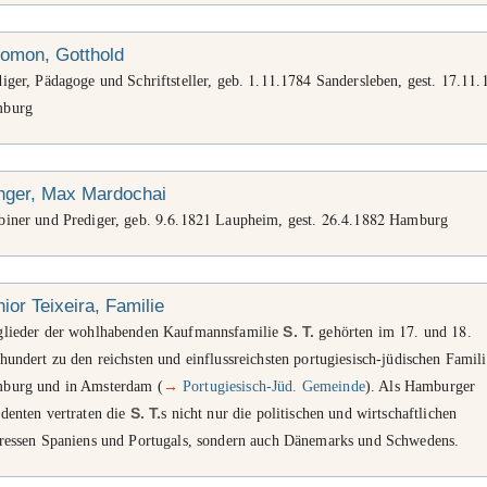
lomon, Gotthold
1
11
1784
17
11
iger, Pädagoge und Schriftsteller, geb.
.
.
Sandersleben, gest.
.
.
burg
nger, Max Mardochai
9
6
1821
26
4
1882
biner und Prediger, geb.
.
.
Laupheim, gest.
.
.
Hamburg
ior Teixeira, Familie
17
18
glieder der wohlhabenden Kaufmannsfamilie
S.
T.
gehörten im
. und
.
hundert zu den reichsten und einflussreichsten portugiesisch-jüdischen Famili
burg und in Amsterdam (
→
Portugiesisch-Jüd. Gemeinde
). Als Hamburger
denten vertraten die
S.
T.
s nicht nur die politischen und wirtschaftlichen
eressen Spaniens und Portugals, sondern auch Dänemarks und Schwedens.