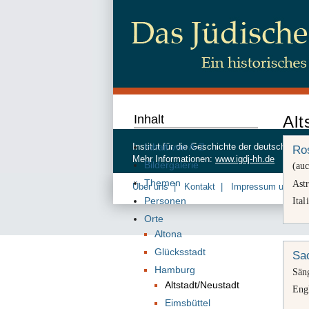
Inhalt
Alt
Inhalt von A-Z
Institut für die Geschichte der deutschen
Ro
Mehr Informationen:
www.igdj-hh.de
Bildergalerie
(au
Themen
Astr
Über uns
Kontakt
Impressum und Da
Personen
Ital
Orte
Altona
Glücksstadt
Sac
Hamburg
Säng
Altstadt/Neustadt
Eng
Eimsbüttel