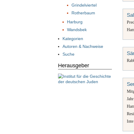
Grindelviertel
Rotherbaum
Sa
Harburg
Pred
Wandsbek
Ham
Kategorien
Autoren & Nachweise
Sä
Suche
Rab
Herausgeber
Sen
Mit
Jahr
Ham
Resi
Int