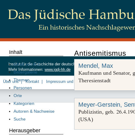
Inhalt
Antisemitismus
Inhalt von A-Z
Institut für die Geschichte der deutschen Juden, Beim Schlump 83, 20
Mendel, Max
Mehr Informationen:
www.igdj-hh.de
Bildergalerie
Kaufmann und Senator, 
Themen
Theresienstadt
Über uns
Kontakt
Impressum und Datenschutz
Personen
Orte
Kategorien
Meyer-Gerstein, Sen
26
4
19
Autoren & Nachweise
Publizistin, geb.
.
.
(USA)
Suche
Herausgeber