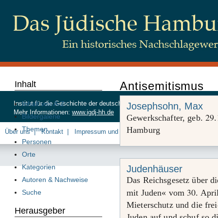
Inhalt
Antisemitismus
Inhalt von A-Z
Institut für die Geschichte der deutschen Juden, Beim Schlump 83, 20
Josephsohn, Max
Mehr Informationen:
www.igdj-hh.de
29
Bildergalerie
Gewerkschafter, geb.
.
Themen
Hamburg
Über uns
Kontakt
Impressum und Datenschutz
Personen
Orte
Kategorien
Judenhäuser
Das Reichsgesetz über di
Autoren & Nachweise
30
mit Juden« vom
. Apr
Suche
Mieterschutz und die fr
Herausgeber
Juden auf und schuf so d