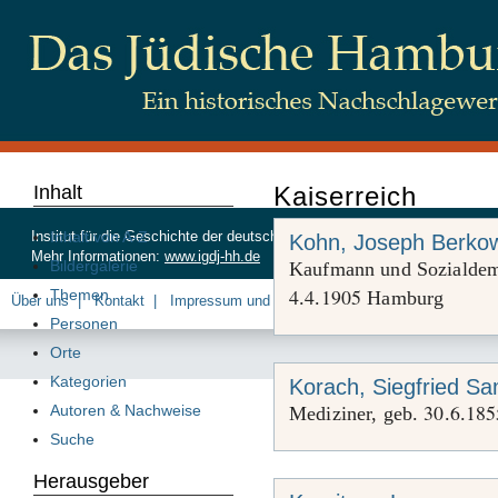
Inhalt
Kaiserreich
Inhalt von A-Z
Institut für die Geschichte der deutschen Juden, Beim Schlump 83, 20
Kohn, Joseph Berkow
Mehr Informationen:
www.igdj-hh.de
Bildergalerie
Kaufmann und Sozialdem
4
4
1905
Themen
.
.
Hamburg
Über uns
Kontakt
Impressum und Datenschutz
Personen
Orte
Kategorien
Korach, Siegfried S
30
6
185
Autoren & Nachweise
Mediziner, geb.
.
.
Suche
Herausgeber