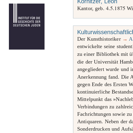
Kornitzer, Leon
4
5
1875
Kantor, geb.
.
.
Wie
Kulturwissenschaftli
Der Kunsthistoriker
→
A
entwickelte seine stude
zu einer Bibliothek mit 
die der Universität Ham
angegliedert wurde und i
Anerkennung fand. Die A
gegen Ende des Ersten We
kontinuierliche Bestands
Mittelpunkt das »Nachle
Verbindungen zu zahlreic
Fachrichtungen sowie zu
Antiquaren. Neben der 
Sonderdrucken und Aufsä