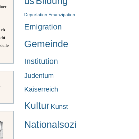
us
Bildung
iner
Deportation
Emanzipation
Emigration
ich
cht.
Gemeinde
delle
Institution
Judentum
2
Kaiserreich
Kultur
Kunst
Nationalsozi