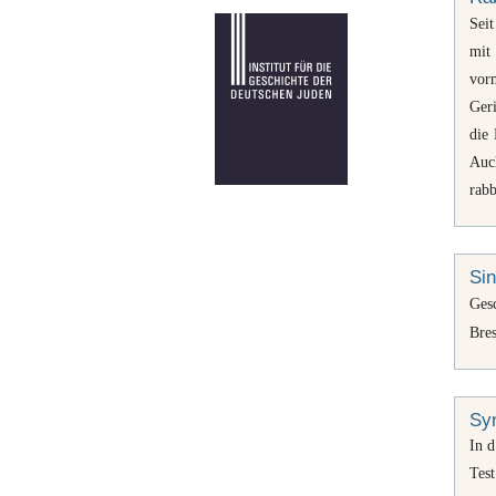
Sei
mit
vor
Geri
die 
Auc
rabb
Sin
Ges
Bres
Sy
In d
Tes