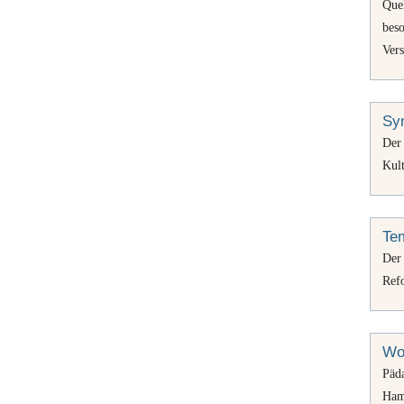
Que
bes
Ver
Syn
De
Kul
Tem
Der
Ref
Wo
Päd
Ham