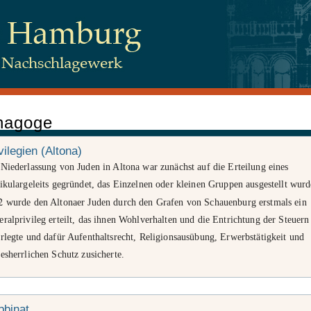
nagoge
 Juden, Beim Schlump 83, 20144 Hamburg
vilegien (Altona)
Niederlassung von Juden in Altona war zunächst auf die Erteilung eines
ikulargeleits gegründet, das Einzelnen oder kleinen Gruppen ausgestellt wurd
tenschutz
2
wurde den Altonaer Juden durch den Grafen von Schauenburg erstmals ein
ralprivileg erteilt, das ihnen Wohlverhalten und die Entrichtung der Steuern
rlegte und dafür Aufenthaltsrecht, Religionsausübung, Erwerbstätigkeit und
esherrlichen Schutz zusicherte.
bbinat