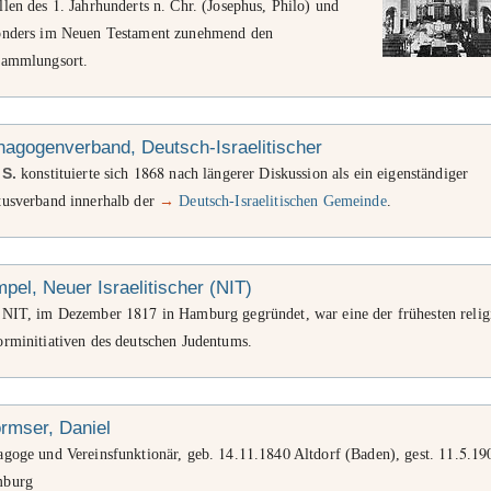
1
llen des
. Jahrhunderts n. Chr. (Josephus, Philo) und
onders im Neuen Testament zunehmend den
sammlungsort.
agogenverband, Deutsch-Israelitischer
1868
r
S.
konstituierte sich
nach längerer Diskussion als ein eigenständiger
tusverband innerhalb der
→
Deutsch-Israelitischen Gemeinde
.
pel, Neuer Israelitischer (NIT)
1817
 NIT, im Dezember
in Hamburg gegründet, war eine der frühesten relig
orminitiativen des deutschen Judentums.
rmser, Daniel
14
11
1840
11
5
19
agoge und Vereinsfunktionär, geb.
.
.
Altdorf (Baden), gest.
.
.
burg