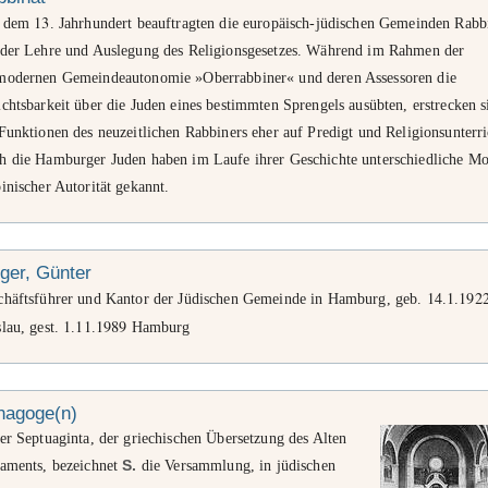
13
t dem
. Jahrhundert beauftragten die europäisch-jüdischen Gemeinden Rabb
 der Lehre und Auslegung des Religionsgesetzes. Während im Rahmen der
modernen Gemeindeautonomie »Oberrabbiner« und deren Assessoren die
chtsbarkeit über die Juden eines bestimmten Sprengels ausübten, erstrecken s
Funktionen des neuzeitlichen Rabbiners eher auf Predigt und Religionsunterri
h die Hamburger Juden haben im Laufe ihrer Geschichte unterschiedliche Mo
inischer Autorität gekannt.
ger, Günter
14
1
192
chäftsführer und Kantor der Jüdischen Gemeinde in Hamburg, geb.
.
.
1
11
1989
lau, gest.
.
.
Hamburg
nagoge(n)
er Septuaginta, der griechischen Übersetzung des Alten
taments, bezeichnet
S.
die Versammlung, in jüdischen