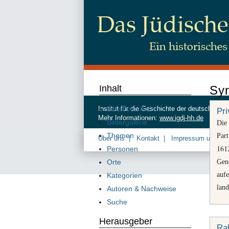
Inhalt
Sy
Inhalt von A-Z
Institut für die Geschichte der deutschen
Pri
Mehr Informationen:
www.igdj-hh.de
Bildergalerie
Die 
Themen
Part
Über uns
Kontakt
Impressum und Da
161
Personen
Gene
Orte
aufe
Kategorien
land
Autoren & Nachweise
Suche
Herausgeber
Ra