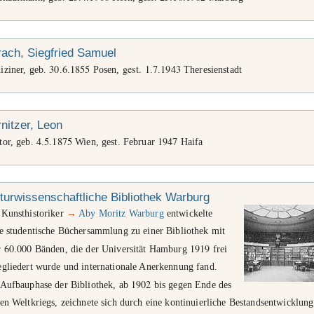
ach, Siegfried Samuel
30
6
1855
gest. 1
7
1943
iziner, geb.
.
.
Posen,
.
.
Theresienstadt
nitzer, Leon
4
5
1875
1947
tor, geb.
.
.
Wien, gest. Februar
Haifa
turwissenschaftliche Bibliothek Warburg
 Kunsthistoriker
→
Aby Moritz Warburg
entwickelte
ne studentische Büchersammlung zu einer Bibliothek mit
60
000
1919
r
.
Bänden, die der Universität Hamburg
frei
egliedert wurde und internationale Anerkennung fand.
1902
 Aufbauphase der Bibliothek, ab
bis gegen Ende des
en Weltkriegs, zeichnete sich durch eine kontinuierliche Bestandsentwicklung