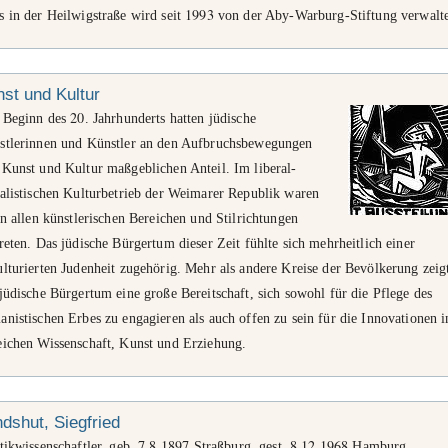
1993
 in der Heilwigstraße wird seit
von der Aby-Warburg-Stiftung verwalte
st und Kultur
20
t Beginn des
. Jahrhunderts hatten jüdische
stlerinnen und Künstler an den Aufbruchsbewegungen
 Kunst und Kultur maßgeblichen Anteil. Im liberal-
ralistischen Kulturbetrieb der Weimarer Republik waren
in allen künstlerischen Bereichen und Stilrichtungen
reten. Das jüdische Bürgertum dieser Zeit fühlte sich mehrheitlich einer
lturierten Judenheit zugehörig. Mehr als andere Kreise der Bevölkerung zeig
jüdische Bürgertum eine große Bereitschaft, sich sowohl für die Pflege des
nistischen Erbes zu engagieren als auch offen zu sein für die Innovationen i
eichen Wissenschaft, Kunst und Erziehung.
dshut, Siegfried
7
8
1897
8
12
1968
tikwissenschaftler, geb.
.
.
Straßburg, gest.
.
.
Hamburg