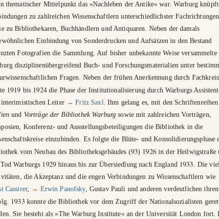
en thematischer Mittelpunkt das »Nachleben der Antike« war. Warburg knüpft
indungen zu zahlreichen Wissenschaftlern unterschiedlichster Fachrichtunge
ie zu Bibliothekaren, Buchhändlern und Antiquaren. Neben der damals
ewöhnlichen Einbindung von Sonderdrucken und Aufsätzen in den Bestand
änzten Fotografien die Sammlung. Auf bisher unbekannte Weise versammelte
burg disziplinenübergreifend Buch- und Forschungsmaterialien unter bestim
turwissenschaftlichen Fragen. Neben der frühen Anerkennung durch Fachkrei
1919
1924
gte
bis
die Phase der Institutionalisierung durch Warburgs Assisten
interimistischen Leiter
→
Fritz Saxl
. Ihm gelang es, mit den Schriftenreihen
dien
und
Vorträge der Bibliothek Warburg
sowie mit zahlreichen Vorträgen,
posien, Konferenz- und Ausstellungsbeteiligungen die Bibliothek in die
enschaftskreise einzubinden. Es folgte die Blüte- und Konsolidierungsphase 
93
1926
liothek vom Neubau des Bibliotheksgebäudes (
)
in der Heilwigstraße 
1929
1933
 Tod Warburgs
hinaus bis zur Übersiedlung nach England
. Die vie
ivitäten, die Akzeptanz und die engen Verbindungen zu Wissenschaftlern wie
t Cassirer
,
→
Erwin Panofsky
, Gustav Pauli und anderen verdeutlichen ihren
1933
olg.
konnte die Bibliothek vor dem Zugriff der Nationalsozialisten geret
en. Sie besteht als »The Warburg Institute« an der Universität London fort.