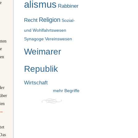
alismus
e
Rabbiner
n
Religion
Recht
Sozial-
und Wohlfahrtswesen
Synagoge
Vereinswesen
mten
se
Weimarer
ten
Republik
Wirtschaft
der
mehr Begriffe
über
len
→
tet
 Das