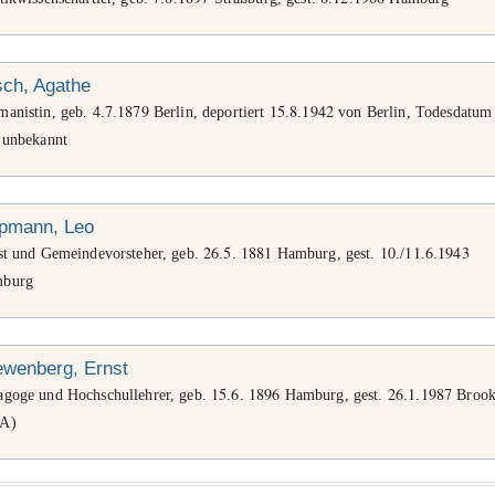
sch, Agathe
4
7
1879
15
8
1942
manistin, geb.
.
.
Berlin, deportiert
.
.
von Berlin, Todesdatum
t unbekannt
ppmann, Leo
26
5
1881
10
11
6
1943
ist und Gemeindevorsteher, geb.
.
.
Hamburg, gest.
./
.
.
burg
ewenberg, Ernst
15
6
1896
26
1
1987
agoge und Hochschullehrer, geb.
.
.
Hamburg, gest.
.
.
Brook
A)