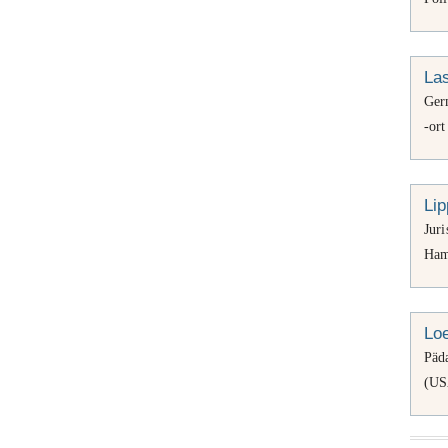
La
Ger
-or
Li
Jur
Ham
Lo
Päd
(US