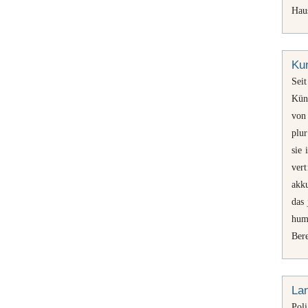
Haus
Kun
Sei
Kün
von
plu
sie 
vert
akku
das 
huma
Ber
Lan
Poli