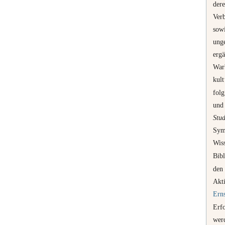
der
Verb
sow
ung
erg
War
kul
fol
und 
Stu
Sym
Wiss
Bib
den
Akt
Erns
Erf
werd