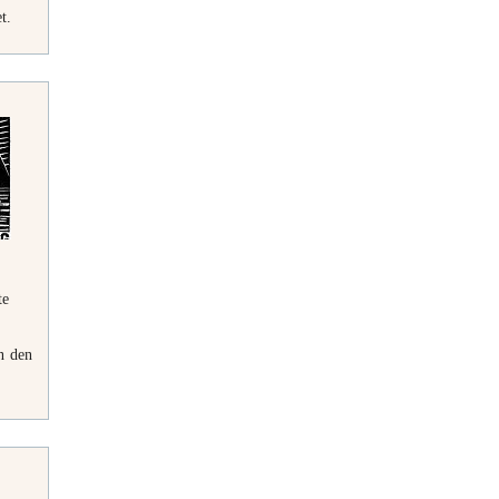
t.
te
n den