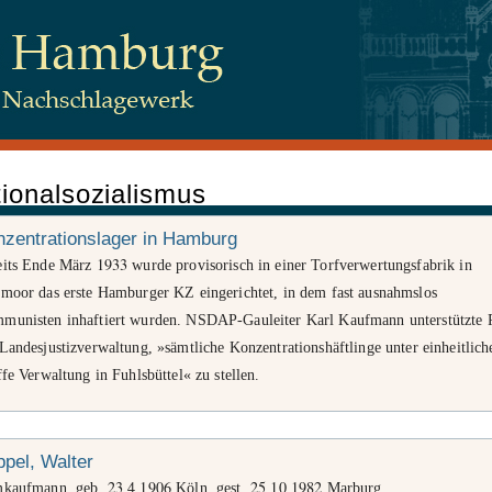
ionalsozialismus
 Juden, Beim Schlump 83, 20144 Hamburg
zentrationslager in Hamburg
1933
eits Ende März
wurde provisorisch in einer Torfverwertungsfabrik in
tmoor das erste Hamburger KZ eingerichtet, in dem fast ausnahmslos
tenschutz
munisten inhaftiert wurden. NSDAP-Gauleiter Karl Kaufmann unterstützte 
Landesjustizverwaltung, »sämtliche Konzentrationshäftlinge unter einheitlich
ffe Verwaltung in Fuhlsbüttel« zu stellen.
pel, Walter
23
4
1906
25
10
1982
mkaufmann, geb.
.
.
Köln, gest.
.
.
Marburg