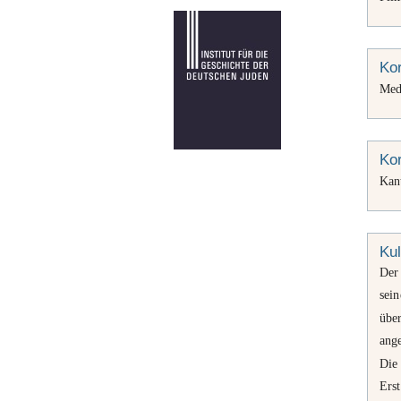
Kor
Med
Kor
Kan
Kul
Der
sei
übe
ang
Die
Erst