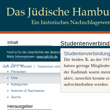
Inhalt
Studentenverbin
Inhalt von A-Z
Institut für die Geschichte der deutschen Juden, Beim Schlump 83, 20
Studentenverbindun
Mehr Informationen:
www.igdj-hh.de
191
Bildergalerie
Die beiden
S.
an der
Themen
hatten geringe Mitgliede
Über uns
Kontakt
Impressum und Datenschutz
Personen
der Kadimah waren meist
aktiv, zuweilen konnte ei
Orte
aufrechterhalten werden.
Kategorien
Autoren & Nachweise
Suche
Herausgeber