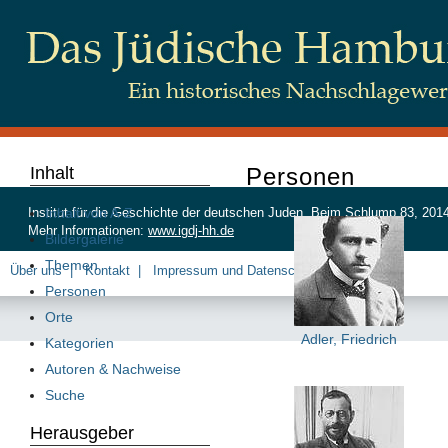
Inhalt
Personen
Inhalt von A-Z
Institut für die Geschichte der deutschen Juden, Beim Schlump 83, 20
Mehr Informationen:
www.igdj-hh.de
Bildergalerie
Themen
Über uns
Kontakt
Impressum und Datenschutz
Personen
Orte
Adler, Friedrich
Kategorien
Autoren & Nachweise
Suche
Herausgeber