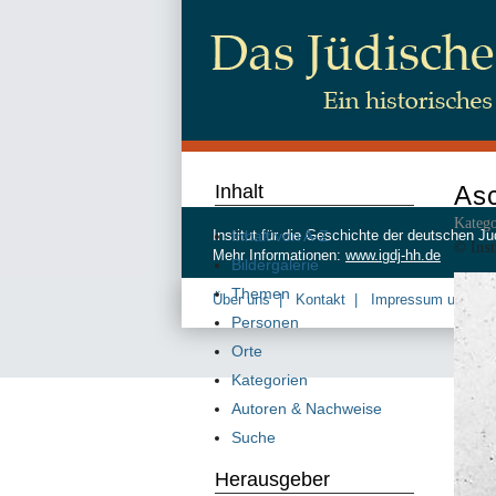
Inhalt
Asc
Katego
Inhalt von A-Z
Institut für die Geschichte der deutschen
© Inst
Mehr Informationen:
www.igdj-hh.de
Bildergalerie
Themen
Über uns
Kontakt
Impressum und Da
Personen
Orte
Kategorien
Autoren & Nachweise
Suche
Herausgeber