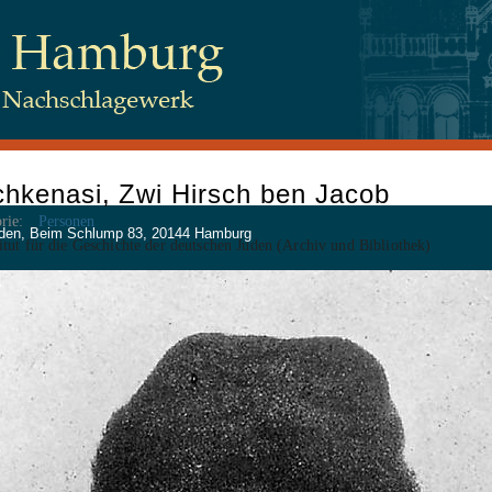
hkenasi, Zwi Hirsch ben Jacob
rie:
Personen
 Juden, Beim Schlump 83, 20144 Hamburg
itut für die Geschichte der deutschen Juden (Archiv und Bibliothek)
tenschutz