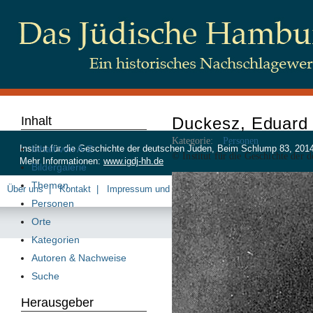
Inhalt
Duckesz, Eduard
Kategorie:
Personen
Inhalt von A-Z
Institut für die Geschichte der deutschen Juden, Beim Schlump 83, 20
© Institut für die Geschichte der 
Mehr Informationen:
www.igdj-hh.de
Bildergalerie
Themen
Über uns
Kontakt
Impressum und Datenschutz
Personen
Orte
Kategorien
Autoren & Nachweise
Suche
Herausgeber