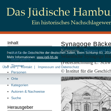
Inhalt
Synagoge Bäcke
Kategorie:
Themen und Or
Inhalt von A-Z
Institut für die Geschichte der deutschen Juden, Beim Schlump 83, 20
Sefardische Synagoge Bäc
Mehr Informationen:
www.igdj-hh.de
Bildergalerie
(Federzeichnung L. Schw
Themen
Über uns
Kontakt
Impressum und Datenschutz
© Institut für die Geschi
Personen
Orte
Kategorien
Autoren & Nachweise
Suche
Herausgeber